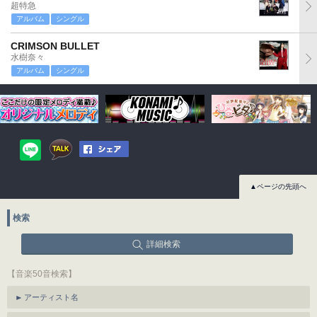
超特急
アルバム
シングル
CRIMSON BULLET
水樹奈々
アルバム
シングル
▲ページの先頭へ
検索
詳細検索
【音楽50音検索】
アーティスト名