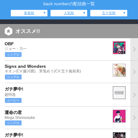
back numberの配信曲一覧
新着順
人気順
五十音順
オススメ!!
OBF
ジョー・力一
シングル
Signs and Wonders
ネオン(CV:藤川茜)、芽兎めう(CV:五十嵐裕美)
シングル
ガチ夢中!
超特急
ムービー
運命の君
Mega Shinnosuke
シングル
ガチ夢中!