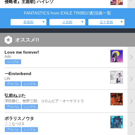
侵略者』主題歌) ハイレゾ
FANTASTICS from EXILE TRIBEの配信曲一覧
新着順
人気順
五十音順
オススメ!!
Love me forever!
Ado
シングル
￢Ersterbend
LIN
アルバム
シングル
弘前ねぷた
澤田勝仁、牧野三朗、コロムビア・オーケストラ
アルバム
シングル
ポラリスノウタ
ここなつ2.0
アルバム
シングル