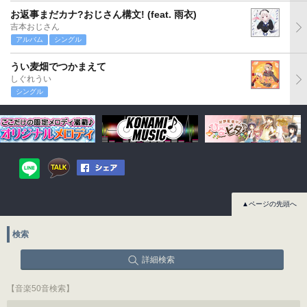
お返事まだカナ?おじさん構文! (feat. 雨衣)
吉本おじさん
アルバム
シングル
うい麦畑でつかまえて
しぐれうい
シングル
▲ページの先頭へ
検索
詳細検索
【音楽50音検索】