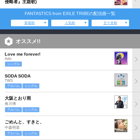
侵略者』主題歌)
FANTASTICS from EXILE TRIBEの配信曲一覧
新着順
人気順
五十音順
オススメ!!
Love me forever!
Ado
シングル
SODA SODA
TWS
アルバム
シングル
大阪とおり雨
角川博
アルバム
シングル
ごめんと、すきと、
中森明菜
アルバム
シングル