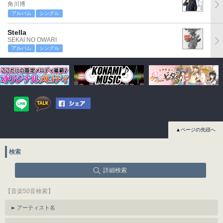
角川博
アルバム
シングル
Stella
SEKAI NO OWARI
アルバム
シングル
▲ページの先頭へ
検索
詳細検索
【音楽50音検索】
アーティスト名