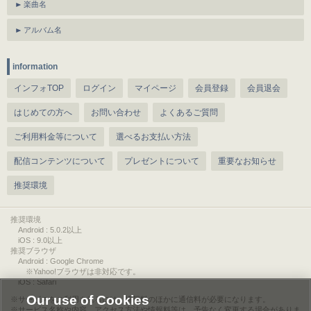
楽曲名
アルバム名
information
インフォTOP
ログイン
マイページ
会員登録
会員退会
はじめての方へ
お問い合わせ
よくあるご質問
ご利用料金等について
選べるお支払い方法
配信コンテンツについて
プレゼントについて
重要なお知らせ
推奨環境
推奨環境
Android : 5.0.2以上
iOS : 9.0以上
推奨ブラウザ
Android : Google Chrome
※Yahoo!ブラウザは非対応です。
iOS : Safari
Our use of Cookies
サービスをご利用されるには、情報料のほかに通信料が必要になります。
サービス名称や内容、アクセス方法や情報料等は、予告なく変更する場合がありま