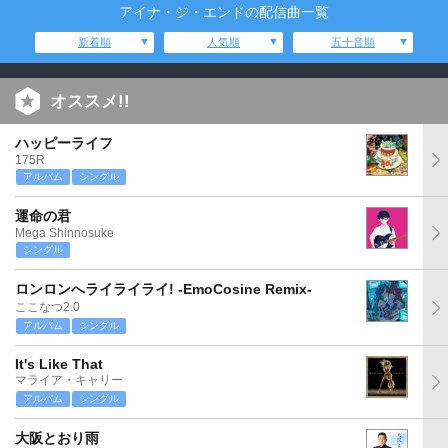
アイナ・ジ・エンドの配信曲一覧
新着順
人気順
五十音順
オススメ!!
ハッピーライフ
175R
アルバム
シングル
運命の君
Mega Shinnosuke
シングル
ロンロンへライライライ! -EmoCosine Remix-
ここなつ2.0
アルバム
シングル
It's Like That
マライア・キャリー
アルバム
シングル
大阪とおり雨