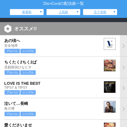
Dis=Cordの配信曲一覧
新着順
人気順
五十音順
オススメ!!
あの頃へ
安全地帯
アルバム
シングル
ちくたく2ちく2ぱ
音戯探偵ひなビタ
アルバム
シングル
LOVE IS THE BEST
TIPSY & TIPSY
アルバム
シングル
泣いて…長崎
角川博
アルバム
シングル
愛くださいませ