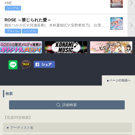
≠ME
シングル
ROSE ～禁じられた愛～
桐生つかさ(CV:河瀬茉希)、木村夏樹(CV:安野希世乃)、白雪千夜(CV:関口理咲)
アルバム
シングル
▲ページの先頭へ
検索
詳細検索
【音楽50音検索】
アーティスト名