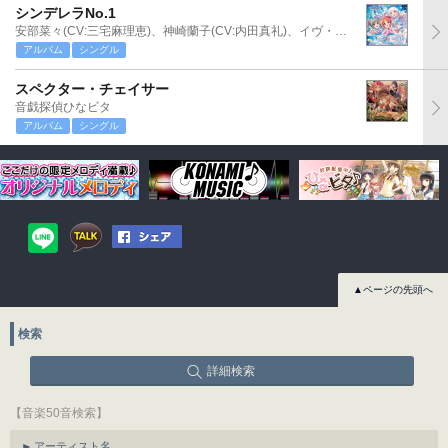
シンデレラNo.1
安部菜々(CV:三宅麻理恵)、神崎蘭子(CV:内田真礼)、イヴ・サンタクロース(CV:松永あかね)
アルバム
シングル
スペクター・チェイサー
音戯探偵ひなビタ
アルバム
シングル
▲ページの先頭へ
検索
詳細検索
【音楽50音検索】
アーティスト名