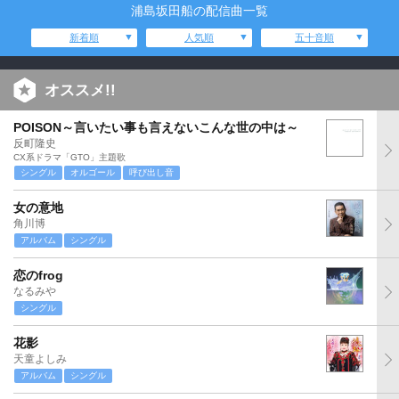
浦島坂田船の配信曲一覧
新着順
人気順
五十音順
オススメ!!
POISON～言いたい事も言えないこんな世の中は～
反町隆史
CX系ドラマ「GTO」主題歌
シングル
オルゴール
呼び出し音
女の意地
角川博
アルバム
シングル
恋のfrog
なるみや
シングル
花影
天童よしみ
アルバム
シングル