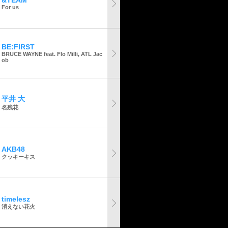
&TEAM
For us
BE:FIRST
BRUCE WAYNE feat. Flo Milli, ATL Jac
ob
平井 大
名残花
AKB48
クッキーキス
timelesz
消えない花火