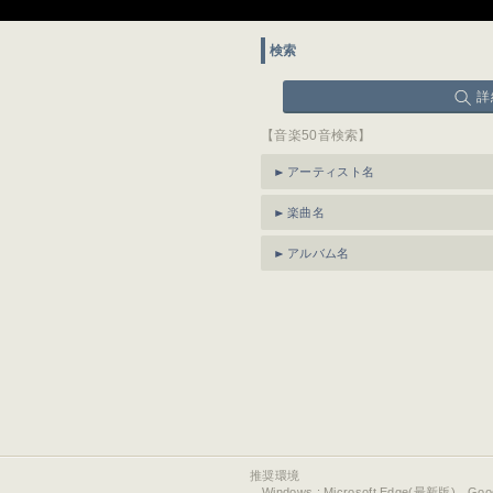
検索
詳
【音楽50音検索】
アーティスト名
楽曲名
アルバム名
推奨環境
Windows : Microsoft Edge(最新版)、Go