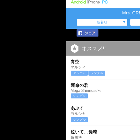
Mrs. 
新着順
オススメ!!
青空
マルシィ
アルバム
シングル
運命の君
Mega Shinnosuke
シングル
あぶく
ヨルシカ
シングル
泣いて…長崎
角川博