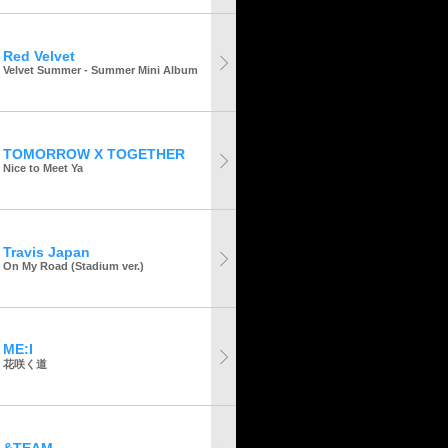
Red Velvet
Velvet Summer - Summer Mini Album
TOMORROW X TOGETHER
Nice to Meet Ya
Travis Japan
On My Road (Stadium ver.)
ME:I
花咲く道