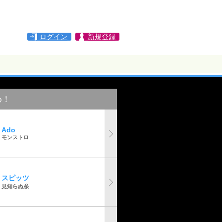
ログイン
新規登録
め！
Ado
モンストロ
スピッツ
見知らぬ糸