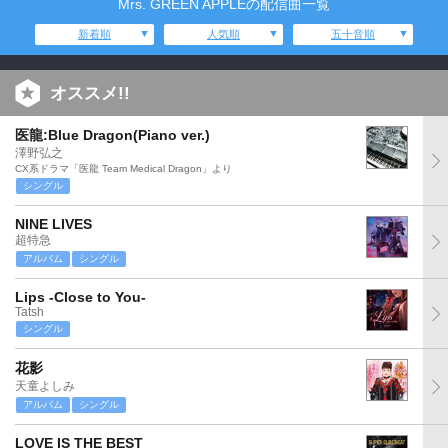
Mrs. GREEN APPLEの配信曲一覧
新着順
人気順
五十音順
オススメ!!
医龍:Blue Dragon(Piano ver.)
澤野弘之
CX系ドラマ「医龍 Team Medical Dragon」より
シングル
NINE LIVES
超特急
アルバム
シングル
Lips -Close to You-
Tatsh
シングル
花影
天童よしみ
アルバム
シングル
LOVE IS THE BEST