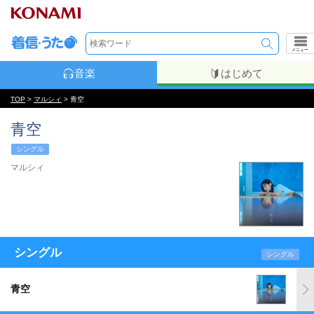
メニュー
音楽
はじめて
TOP
>
マルシィ
> 青空
青空
シングル
マルシィ
シングル
シングル
青空