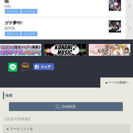
唱
Ado
アルバム
シングル
ガチ夢中!
超特急
アルバム
シングル
▲ページの先頭へ
検索
詳細検索
【音楽50音検索】
アーティスト名