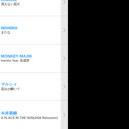
消えない花火
WANIMA
またな
MONKEY MAJIK
haneto feat. 友成空
マルシィ
花火が瞬いて
今井美樹
A PLACE IN THE SUN(2026 Remaster)