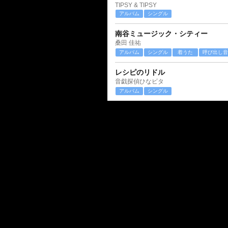
TIPSY & TIPSY
アルバム
シングル
南谷ミュージック・シティー
桑田 佳祐
アルバム
シングル
着うた
呼び出し音
レシピのリドル
音戯探偵ひなビタ
アルバム
シングル