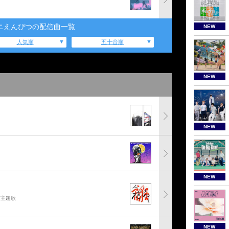
ニえんぴつの配信曲一覧
NEW
人気順
五十音順
NEW
NEW
NEW
グ主題歌
NEW