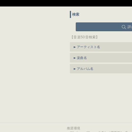
検索
詳
【音楽50音検索】
アーティスト名
楽曲名
アルバム名
推奨環境