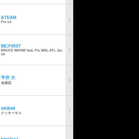
&TEAM
For us
BE:FIRST
BRUCE WAYNE feat. Flo Milli, ATL Jac
ob
平井 大
名残花
AKB48
クッキーキス
timelesz