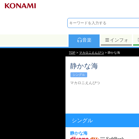
音楽
インフォ
TOP
>
マカロニえんぴつ
> 静かな海
静かな海
シングル
マカロニえんぴつ
シングル
静かな海