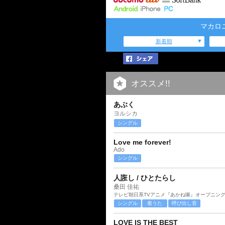
マカロ
新着順
オススメ!!
あぶく
ヨルシカ
シングル
Love me forever!
Ado
シングル
人誑し / ひとたらし
桑田 佳祐
テレビ朝日系TVアニメ『あかね噺』オープニン
シングル
着うた
呼び出し音
LOVE IS THE BEST