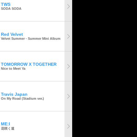
TWS
SODA SODA
Red Velvet
Velvet Summer - Summer Mini Album
TOMORROW X TOGETHER
Nice to Meet Ya
Travis Japan
On My Road (Stadium ver.)
ME:I
花咲く道