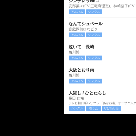
シンデレラNo.1
アルバム
シングル
なんてシュペール
音戯探偵ひなビタ
アルバム
シングル
泣いて…長崎
角川博
アルバム
シングル
大阪とおり雨
角川博
アルバム
シングル
人誑し / ひとたらし
桑田 佳祐
テレビ朝日系TVアニメ『あかね噺』オープニン
シングル
着うた
呼び出し音