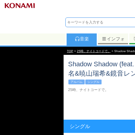
音楽
インフォ
TOP
>
25時、ナイトコードで。
> Shadow S
Shadow Shadow 
名&暁山瑞希&鏡音レン
アルバム
シングル
25時、ナイトコードで。
シングル