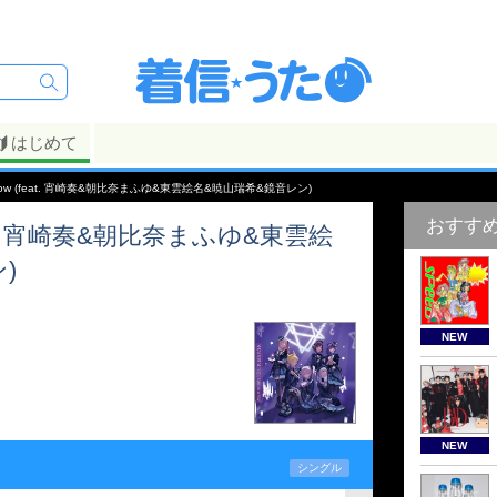
はじめて
hadow (feat. 宵崎奏&朝比奈まふゆ&東雲絵名&暁山瑞希&鏡音レン)
おすす
(feat. 宵崎奏&朝比奈まふゆ&東雲絵
)
NEW
NEW
シングル