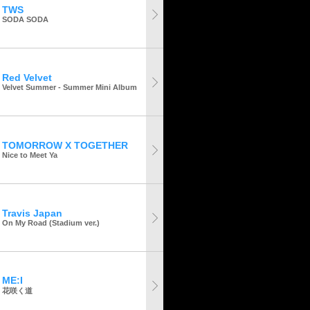
TWS
SODA SODA
Red Velvet
Velvet Summer - Summer Mini Album
TOMORROW X TOGETHER
Nice to Meet Ya
Travis Japan
On My Road (Stadium ver.)
ME:I
花咲く道