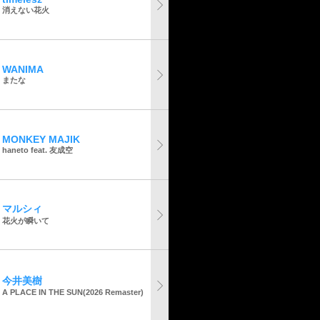
消えない花火
WANIMA
またな
MONKEY MAJIK
haneto feat. 友成空
マルシィ
花火が瞬いて
今井美樹
A PLACE IN THE SUN(2026 Remaster)