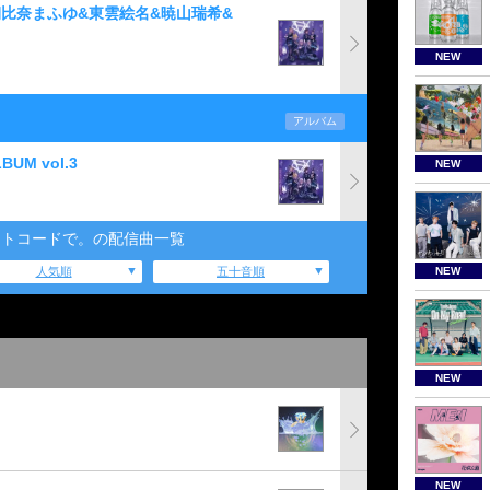
宵崎奏&朝比奈まふゆ&東雲絵名&暁山瑞希&
NEW
アルバム
UM vol.3
NEW
イトコードで。の配信曲一覧
人気順
五十音順
NEW
NEW
NEW