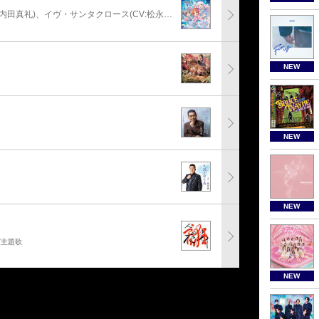
安部菜々(CV:三宅麻理恵)、神崎蘭子(CV:内田真礼)、イヴ・サンタクロース(CV:松永あかね)
NEW
NEW
NEW
グ主題歌
NEW