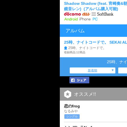
Shadow Shadow (feat. 
鏡音レン)
(アルバム購入可能)
アルバム
25時、ナイトコードで。 SEKAI ALB
25時、ナイトコードで。
収録商品:12商品
25時、ナ
新着順
オススメ!!
恋のfrog
なるみや
シングル