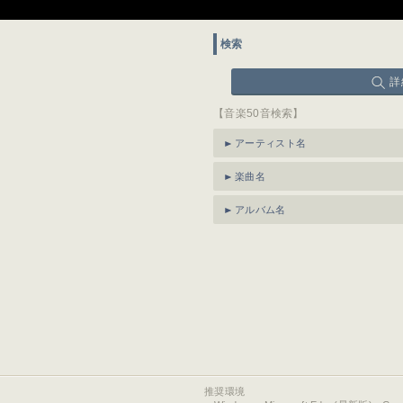
検索
詳
【音楽50音検索】
アーティスト名
楽曲名
アルバム名
推奨環境