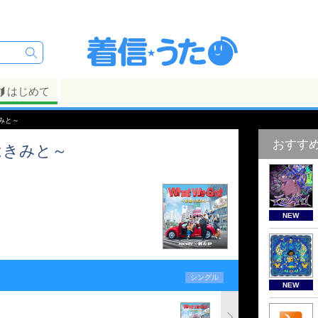
はじめて
きみと～
おすす
跡はきみと～
NEW
シングル
NEW