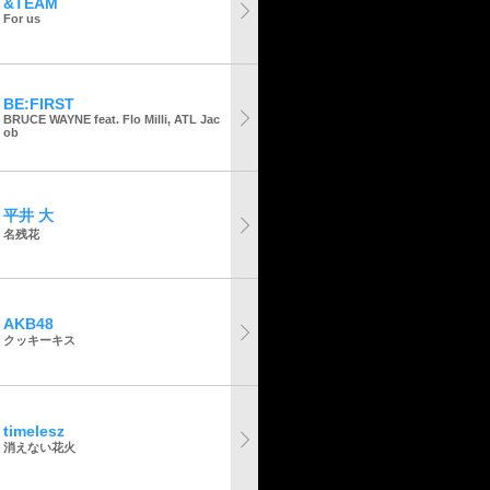
&TEAM
For us
BE:FIRST
BRUCE WAYNE feat. Flo Milli, ATL Jac
ob
平井 大
名残花
AKB48
クッキーキス
timelesz
消えない花火