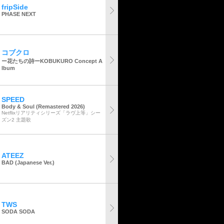
fripSide
PHASE NEXT
コブクロ
ー花たちの詩ーKOBUKURO Concept A
lbum
SPEED
Body & Soul (Remastered 2026)
Netflixリアリティシリーズ「ラヴ上等」シー
ズン2 主題歌
ATEEZ
BAD (Japanese Ver.)
TWS
SODA SODA