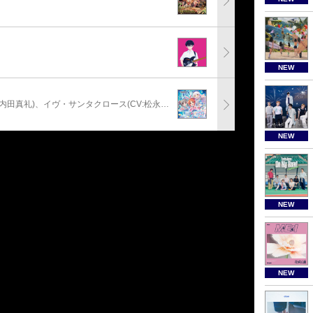
NEW
安部菜々(CV:三宅麻理恵)、神崎蘭子(CV:内田真礼)、イヴ・サンタクロース(CV:松永あかね)
NEW
NEW
NEW