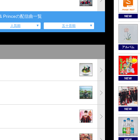
g & Princeの配信曲一覧
NEW
人気順
五十音順
アルバム
NEW
NEW
NEW