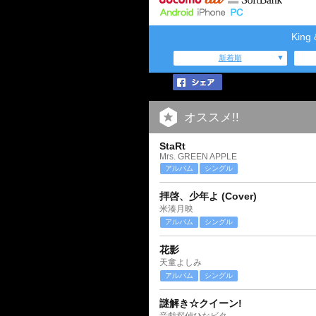
Kin
新着順
オススメ!!
StaRt
Mrs. GREEN APPLE
アルバム
シングル
拝啓、少年よ (Cover)
米湊月映
アルバム
シングル
花影
天童よしみ
アルバム
シングル
謎解き☆クイーン!