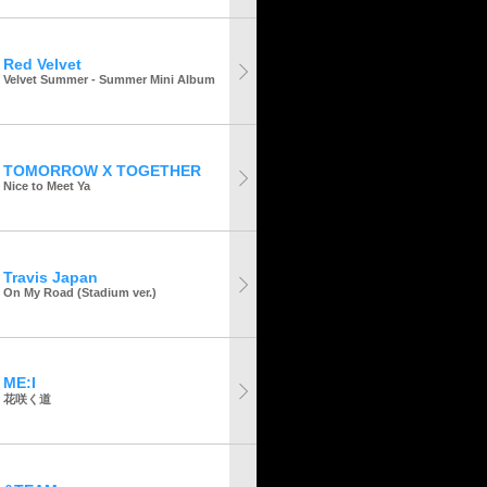
Red Velvet
Velvet Summer - Summer Mini Album
TOMORROW X TOGETHER
Nice to Meet Ya
Travis Japan
On My Road (Stadium ver.)
ME:I
花咲く道