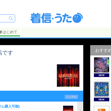
はじめて
おすす
馬です
NEW
シングル
NEW
バム購入可能)