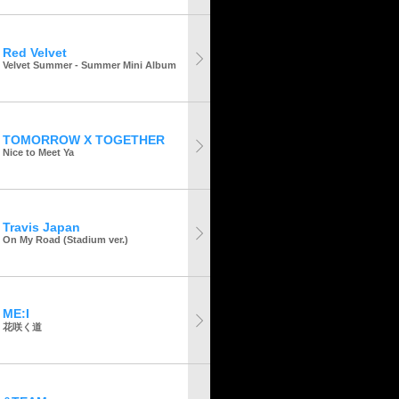
Red Velvet
Velvet Summer - Summer Mini Album
TOMORROW X TOGETHER
Nice to Meet Ya
Travis Japan
On My Road (Stadium ver.)
ME:I
花咲く道