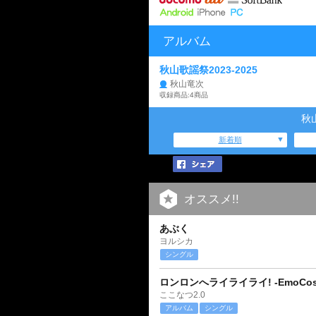
アルバム
秋山歌謡祭2023-2025
秋山竜次
収録商品:4商品
秋
新着順
オススメ!!
あぶく
ヨルシカ
シングル
ロンロンへライライライ! -EmoCosin
ここなつ2.0
アルバム
シングル