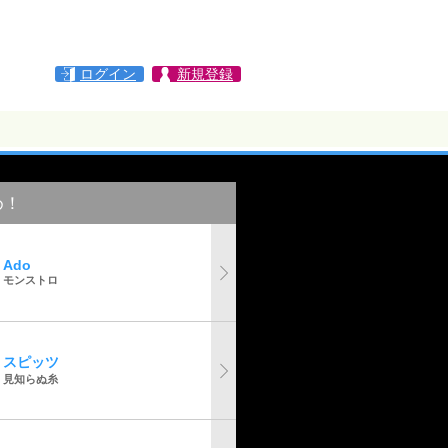
ログイン
新規登録
め！
Ado
モンストロ
スピッツ
見知らぬ糸