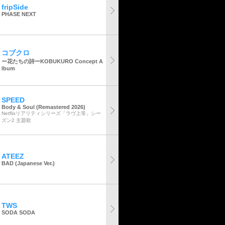
fripSide
PHASE NEXT
コブクロ
ー花たちの詩ーKOBUKURO Concept A
lbum
SPEED
Body & Soul (Remastered 2026)
Netflixリアリティシリーズ「ラヴ上等」シー
ズン2 主題歌
ATEEZ
BAD (Japanese Ver.)
TWS
SODA SODA