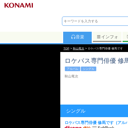
音楽
インフォ
TOP
>
秋山竜次
> ロケバス専門俳優 修馬です
ロケバス専門俳優 修
アルバム
シングル
秋山竜次
シングル
ロケバス専門俳優 修馬です
(アル