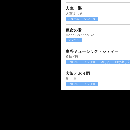
人生一路
天童よしみ
アルバム
シングル
運命の君
Mega Shinnosuke
シングル
南谷ミュージック・シティー
桑田 佳祐
アルバム
シングル
着うた
呼び出し音
大阪とおり雨
角川博
アルバム
シングル