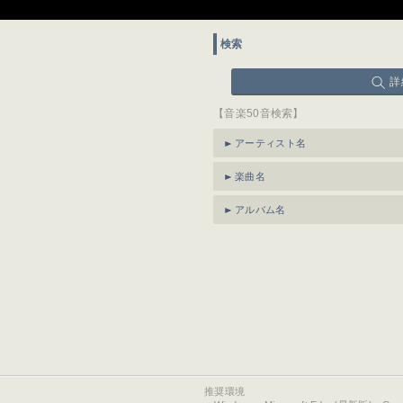
検索
詳
【音楽50音検索】
アーティスト名
楽曲名
アルバム名
推奨環境