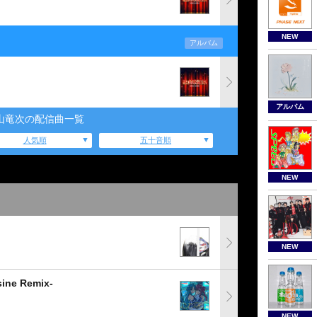
NEW
アルバム
アルバム
山竜次の配信曲一覧
人気順
五十音順
NEW
NEW
e Remix-
NEW