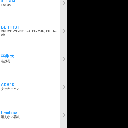
&TEAM
For us
BE:FIRST
BRUCE WAYNE feat. Flo Milli, ATL Jac
ob
平井 大
名残花
AKB48
クッキーキス
timelesz
消えない花火