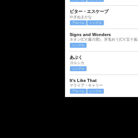
ビター・エスケープ
やぎぬまかな
アルバム
シングル
Signs and Wonders
ネオン(CV:藤川茜)、芽兎めう(CV:五十嵐
シングル
あぶく
ヨルシカ
シングル
It's Like That
マライア・キャリー
アルバム
シングル