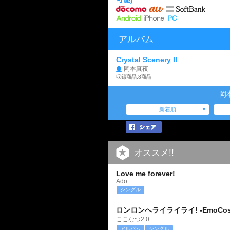
アルバム
Crystal Scenery II
岡本真夜
収録商品:8商品
岡
新着順
オススメ!!
Love me forever!
Ado
シングル
ロンロンへライライライ! -EmoCosin
ここなつ2.0
アルバム
シングル