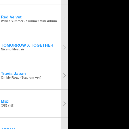
Red Velvet
Velvet Summer - Summer Mini Album
TOMORROW X TOGETHER
Nice to Meet Ya
Travis Japan
On My Road (Stadium ver.)
ME:I
花咲く道