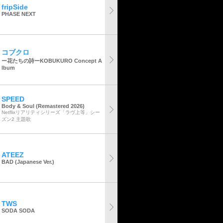
fripSide
PHASE NEXT
コブクロ
ー花たちの詩ーKOBUKURO Concept A
lbum
SPEED
Body & Soul (Remastered 2026)
Netflixリアリティシリーズ「ラヴ上等」シー
ズン2 主題歌
ATEEZ
BAD (Japanese Ver.)
TWS
SODA SODA