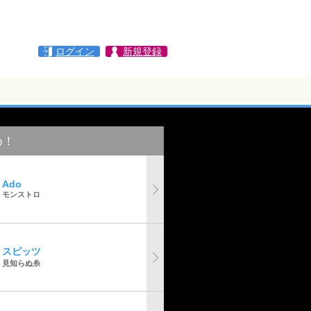
ログイン
新規登録
め！
Ado
モンストロ
スピッツ
見知らぬ糸