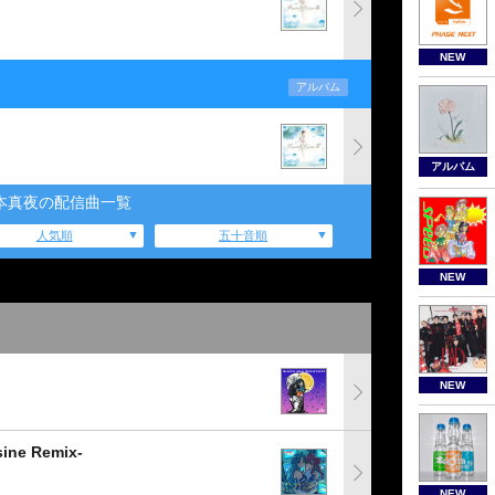
NEW
アルバム
アルバム
本真夜の配信曲一覧
人気順
五十音順
NEW
NEW
e Remix-
NEW