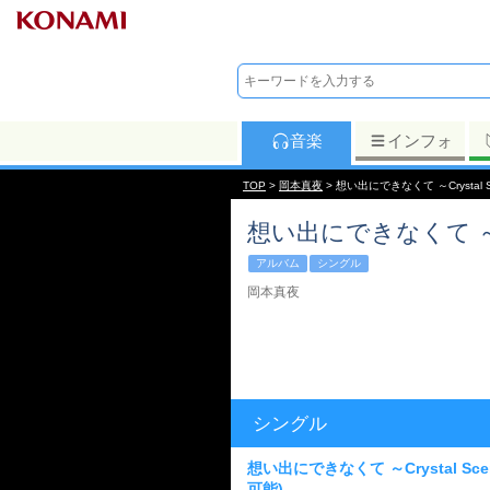
音楽
インフォ
TOP
>
岡本真夜
> 想い出にできなくて ～Crystal Scen
想い出にできなくて ～Cryst
アルバム
シングル
岡本真夜
シングル
想い出にできなくて ～Crystal Scener
可能)