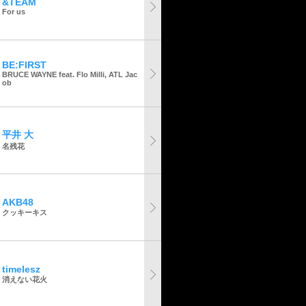
&TEAM
For us
BE:FIRST
BRUCE WAYNE feat. Flo Milli, ATL Jac
ob
平井 大
名残花
AKB48
クッキーキス
timelesz
消えない花火