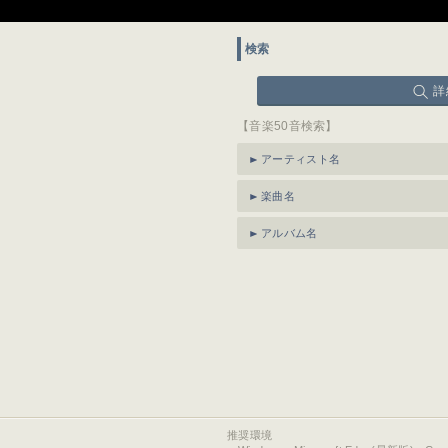
検索
詳
【音楽50音検索】
アーティスト名
楽曲名
アルバム名
推奨環境