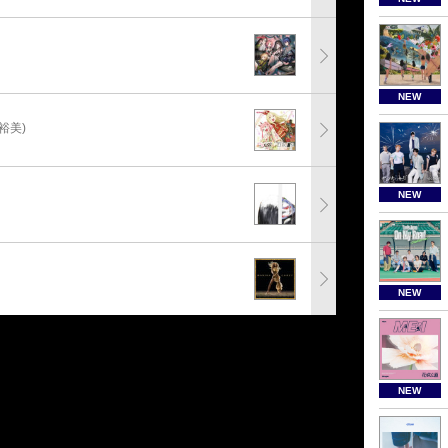
NEW
裕美)
NEW
NEW
NEW