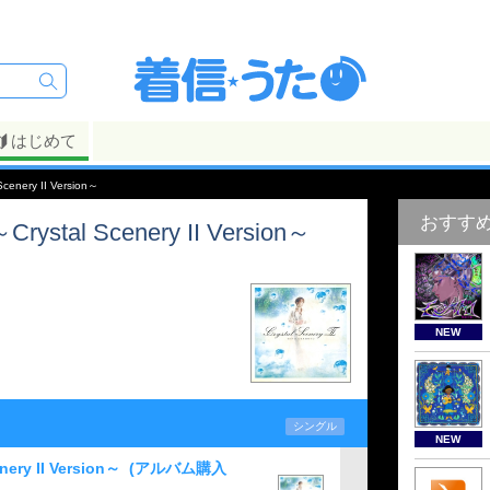
はじめて
ery II Version～
おすす
al Scenery II Version～
NEW
シングル
NEW
y II Version～
(アルバム購入