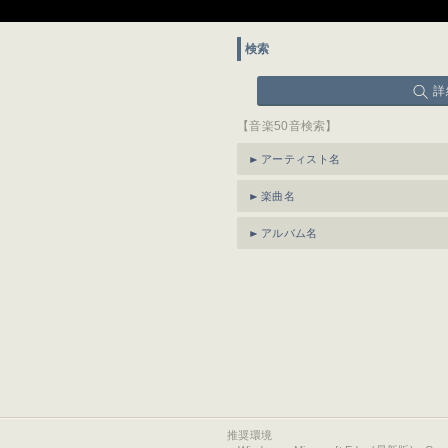
検索
詳
【音楽50音検索】
アーティスト名
楽曲名
アルバム名
推奨環境