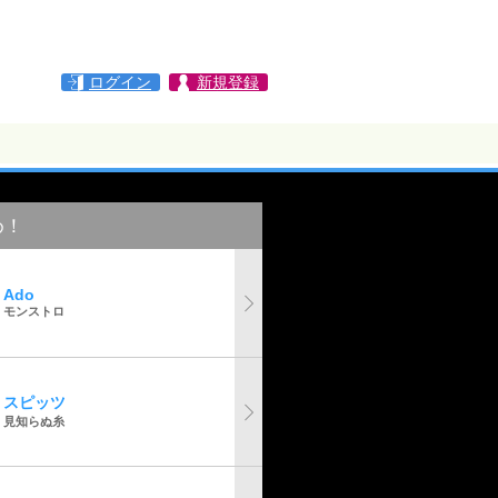
ログイン
新規登録
め！
Ado
モンストロ
スピッツ
見知らぬ糸