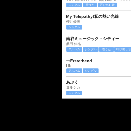
シングル
着うた
呼び出し音
My Telepathy!私の熱い光線
櫻井優衣
シングル
南谷ミュージック・シティー
桑田 佳祐
アルバム
シングル
着うた
呼び出し音
￢Ersterbend
LIN
アルバム
シングル
あぶく
ヨルシカ
シングル