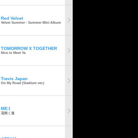
Red Velvet
Velvet Summer - Summer Mini Album
TOMORROW X TOGETHER
Nice to Meet Ya
Travis Japan
On My Road (Stadium ver.)
ME:I
花咲く道