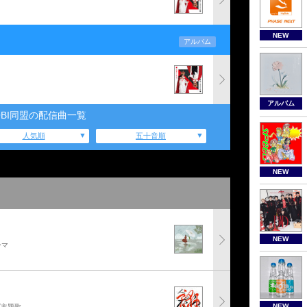
NEW
アルバム
アルバム
OBI同盟の配信曲一覧
人気順
五十音順
NEW
NEW
ーマ
NEW
グ主題歌