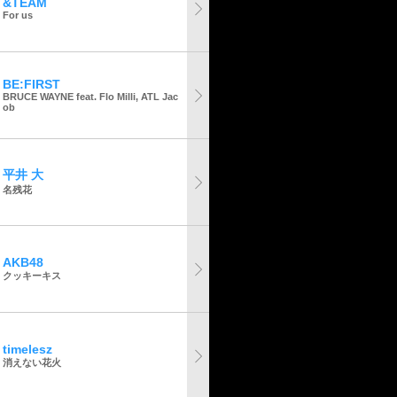
&TEAM
For us
BE:FIRST
BRUCE WAYNE feat. Flo Milli, ATL Jac
ob
平井 大
名残花
AKB48
クッキーキス
timelesz
消えない花火