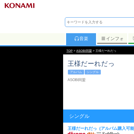
音楽
インフォ
TOP
>
ASOBI同盟
> 王様だーれだっ
王様だーれだっ
アルバム
シングル
ASOBI同盟
シングル
王様だーれだっ
(アルバム購入可能