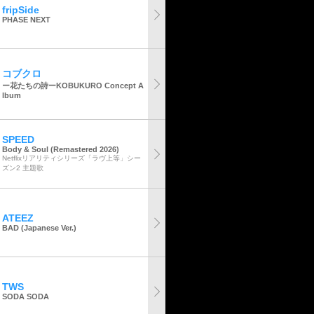
fripSide
PHASE NEXT
コブクロ
ー花たちの詩ーKOBUKURO Concept A
lbum
SPEED
Body & Soul (Remastered 2026)
Netflixリアリティシリーズ「ラヴ上等」シー
ズン2 主題歌
ATEEZ
BAD (Japanese Ver.)
TWS
SODA SODA