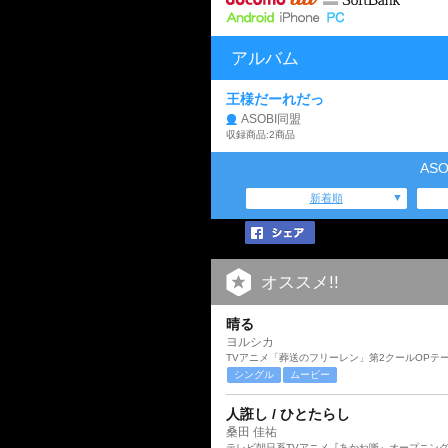
アルバム
王様だーれだっ
ASOBI同盟
収録商品:2商品
AS
新着順
オススメ!!
晴る
ヨルシカ
TVアニメ「葬送のフリーレン」第2クールOPテ
シングル
ムービー
人誑し / ひとたらし
桑田 佳祐
テレビ朝日系TVアニメ『あかね噺』オープニン