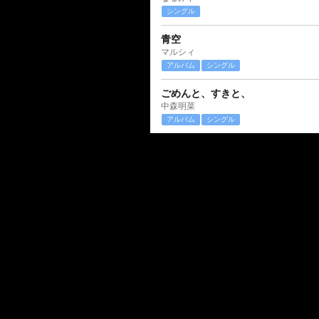
シングル
青空
マルシィ
アルバム
シングル
ごめんと、すきと、
中森明菜
アルバム
シングル