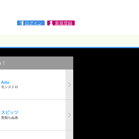
ログイン
新規登録
め！
Ado
モンストロ
スピッツ
見知らぬ糸