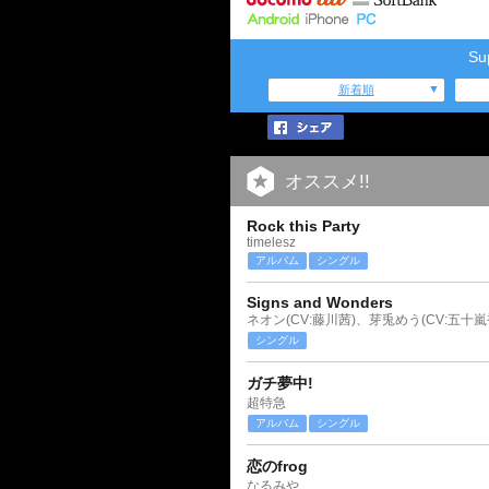
S
新着順
オススメ!!
Rock this Party
timelesz
アルバム
シングル
Signs and Wonders
ネオン(CV:藤川茜)、芽兎めう(CV:五十嵐
シングル
ガチ夢中!
超特急
アルバム
シングル
恋のfrog
なるみや