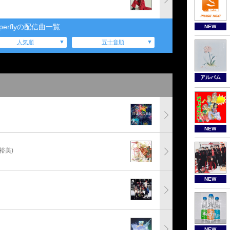
uperflyの配信曲一覧
NEW
人気順
五十音順
アルバム
NEW
裕美)
NEW
NEW