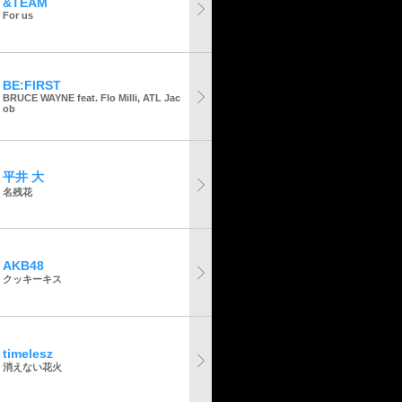
&TEAM
For us
BE:FIRST
BRUCE WAYNE feat. Flo Milli, ATL Jac
ob
平井 大
名残花
AKB48
クッキーキス
timelesz
消えない花火