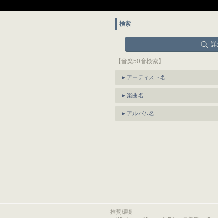
検索
詳
【音楽50音検索】
アーティスト名
楽曲名
アルバム名
推奨環境