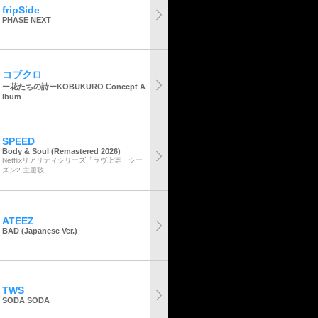
fripSide
PHASE NEXT
コブクロ
ー花たちの詩ーKOBUKURO Concept A
lbum
SPEED
Body & Soul (Remastered 2026)
Netflixリアリティシリーズ「ラヴ上等」シー
ズン2 主題歌
ATEEZ
BAD (Japanese Ver.)
TWS
SODA SODA