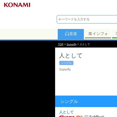
音楽
インフォ
TOP
>
Superfly
> 人として
人として
シングル
Superfly
シングル
人として