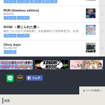
アルバム
シングル
着うた
呼び出し音
RUN (timelesz edition)
timelesz
アルバム
シングル
ROSE ～禁じられた愛～
桐生つかさ(CV:河瀬茉希)、木村夏樹(CV:安野希世乃)、白雪千夜(CV:関口理咲)
アルバム
シングル
Glory days
Kis-My-Ft2
シングル
▲ページの先頭へ
検索