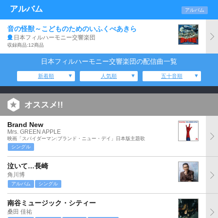
アルバム
アルバム
音の怪獣～こどものためのいふくべあきら
日本フィルハーモニー交響楽団
収録商品:12商品
日本フィルハーモニー交響楽団の配信曲一覧
新着順
人気順
五十音順
オススメ!!
Brand New
Mrs. GREEN APPLE
映画「スパイダーマン:ブランド・ニュー・デイ」日本版主題歌
シングル
泣いて…長崎
角川博
アルバム
シングル
南谷ミュージック・シティー
桑田 佳祐