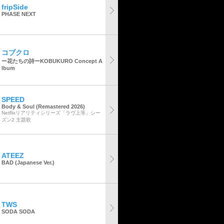
fripSide
PHASE NEXT
コブクロ
ー花たちの詩ーKOBUKURO Concept A
lbum
SPEED
Body & Soul (Remastered 2026)
Netflixリアリティシリーズ「ラヴ上等」シー
ズン2 主題歌
ATEEZ
BAD (Japanese Ver.)
TWS
SODA SODA