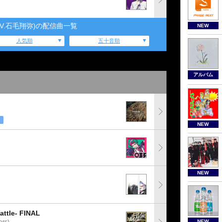
CV.石毛翔弥)の配信曲一覧
NEW
人気順
五十音順
アルバム
NEW
NEW
tle- FINAL
NEW