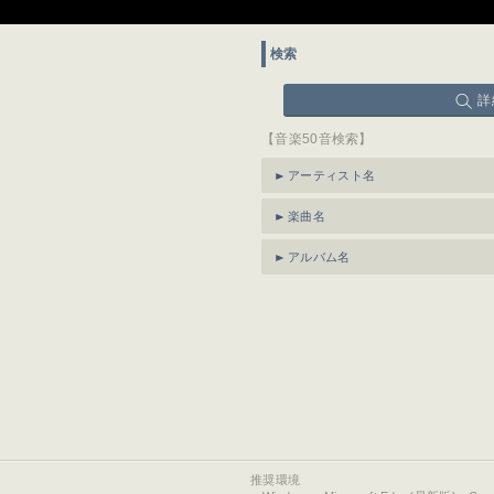
検索
詳
【音楽50音検索】
アーティスト名
楽曲名
アルバム名
推奨環境