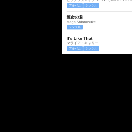
ヒプノシスマイク -D.R.B- (Division All Sta
アルバム
シングル
運命の君
Mega Shinnosuke
シングル
It's Like That
マライア・キャリー
アルバム
シングル