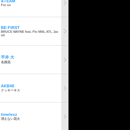
&TEAM
For us
BE:FIRST
BRUCE WAYNE feat. Flo Milli, ATL Jac
ob
平井 大
名残花
AKB48
クッキーキス
timelesz
消えない花火