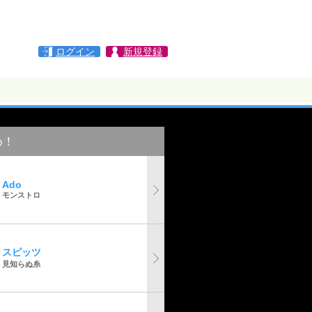
ログイン
新規登録
め！
Ado
モンストロ
スピッツ
見知らぬ糸