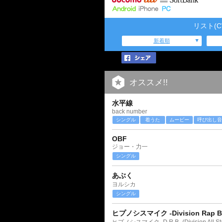
リスト(
新着順
オススメ!!
水平線
back number
シングル
着うた
ムービー
呼び出し音
OBF
ジョー・力一
シングル
あぶく
ヨルシカ
シングル
ヒプノシスマイク -Division Rap Bat