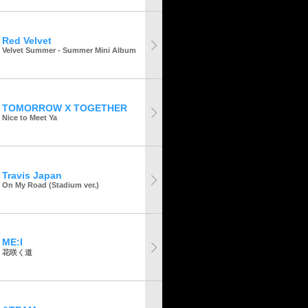
Red Velvet
Velvet Summer - Summer Mini Album
TOMORROW X TOGETHER
Nice to Meet Ya
Travis Japan
On My Road (Stadium ver.)
ME:I
花咲く道