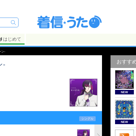
はじめて
ーン-
おすす
-
NEW
シングル
NEW