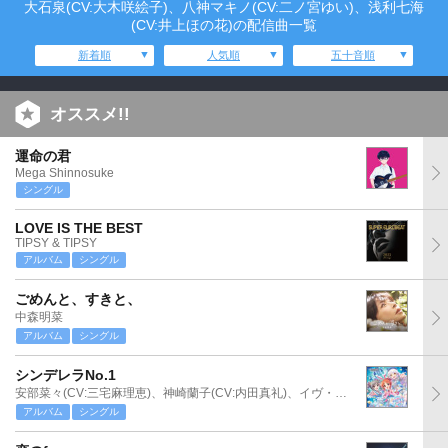
大石泉(CV:大木咲絵子)、八神マキノ(CV:二ノ宮ゆい)、浅利七海
(CV:井上ほの花)の配信曲一覧
新着順
人気順
五十音順
オススメ!!
運命の君
Mega Shinnosuke
シングル
LOVE IS THE BEST
TIPSY & TIPSY
アルバム
シングル
ごめんと、すきと、
中森明菜
アルバム
シングル
シンデレラNo.1
安部菜々(CV:三宅麻理恵)、神崎蘭子(CV:内田真礼)、イヴ・サンタクロース(CV:松永あかね)
アルバム
シングル