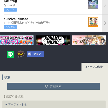
恋のfrog
なるみや
シングル
survival dAnce
ジオ(松田颯水)×ダイヤ(小松未可子)
シングル
▲ページの先頭へ
検索
詳細検索
【音楽50音検索】
アーティスト名