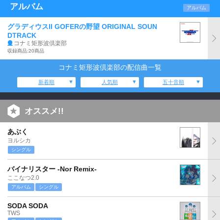
アルバム
アルバム
グラディウスII GOFERの野望 ORIGINAL SOUN
DTRACK
コナミ矩形波倶楽部
収録商品:20商品
コナミ矩形波倶楽部の配信曲一覧
新着順
人気順
五十音順
オススメ!!
あぶく
ヨルシカ
シングル
バイナリスター -Nor Remix-
ここなつ2.0
アルバム
シングル
SODA SODA
TWS