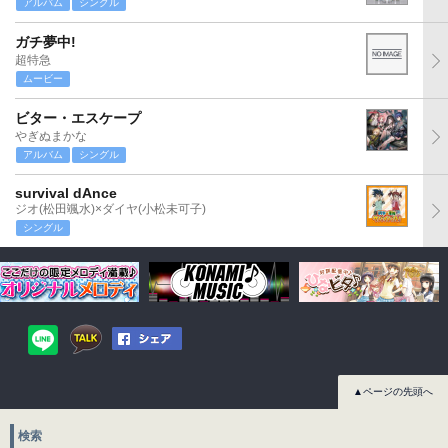
アルバム
シングル
ガチ夢中!
超特急
ムービー
ビター・エスケープ
やぎぬまかな
アルバム
シングル
survival dAnce
ジオ(松田颯水)×ダイヤ(小松未可子)
シングル
▲ページの先頭へ
検索