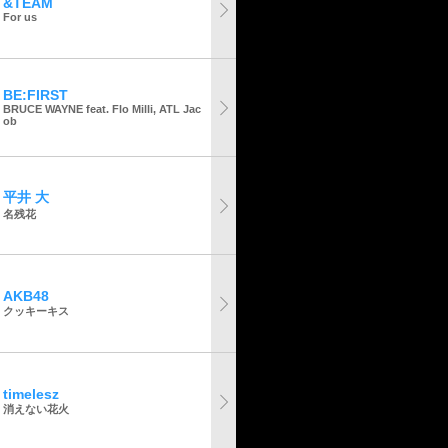
&TEAM
For us
BE:FIRST
BRUCE WAYNE feat. Flo Milli, ATL Jac
ob
平井 大
名残花
AKB48
クッキーキス
timelesz
消えない花火