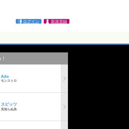
ログイン
新規登録
め！
Ado
モンストロ
スピッツ
見知らぬ糸