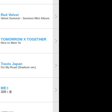
Red Velvet
Velvet Summer - Summer Mini Album
TOMORROW X TOGETHER
Nice to Meet Ya
Travis Japan
On My Road (Stadium ver.)
ME:I
花咲く道