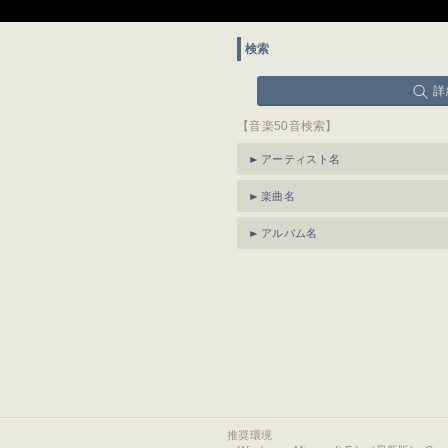
検索
詳
【音楽50音検索】
アーティスト名
楽曲名
アルバム名
推奨環境