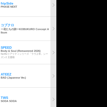
fripSide
PHASE NEXT
コブクロ
ー花たちの詩ーKOBUKURO Concept A
lbum
SPEED
Body & Soul (Remastered 2026)
Netflixリアリティシリーズ「ラヴ上等」シー
ズン2 主題歌
ATEEZ
BAD (Japanese Ver.)
TWS
SODA SODA