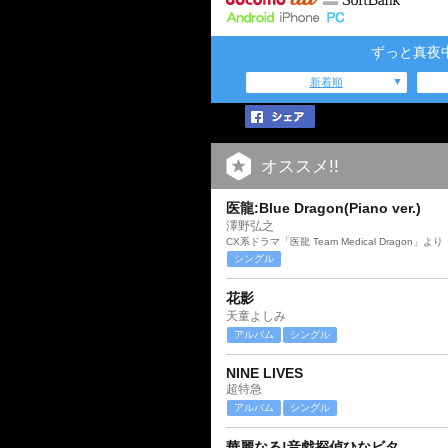
ずっと真夜
新着順
オススメ!!
医龍:Blue Dragon(Piano ver.)
澤野弘之
CX系ドラマ「医龍 Team Medical Dragon」より
シングル
花影
天童よしみ
アルバム
シングル
NINE LIVES
超特急
アルバム
シングル
華麗なる!音戯探偵ひなビタ