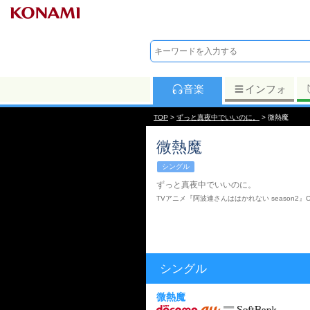
音楽
インフォ
TOP
>
ずっと真夜中でいいのに。
> 微熱魔
微熱魔
シングル
ずっと真夜中でいいのに。
TVアニメ『阿波連さんははかれない season2』
シングル
微熱魔