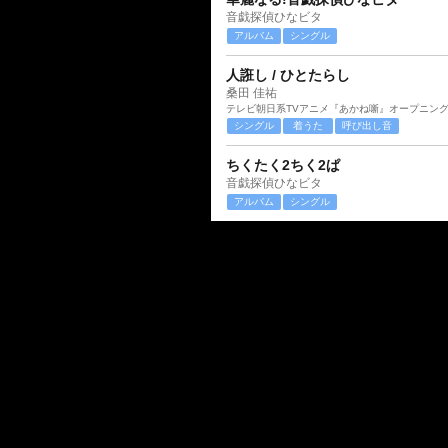
音戯探偵ひなビタ
アルバム
シングル
人誑し / ひとたらし
桑田 佳祐
テレビ朝日系TVアニメ『あかね噺』オープニン
シングル
着うた
呼び出し音
ちくたく2ちく2ぱ
音戯探偵ひなビタ
アルバム
シングル