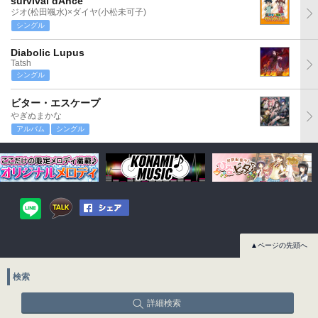
survival dAnce
ジオ(松田颯水)×ダイヤ(小松未可子)
シングル
Diabolic Lupus
Tatsh
シングル
ビター・エスケープ
やぎぬまかな
アルバム
シングル
▲ページの先頭へ
検索
詳細検索