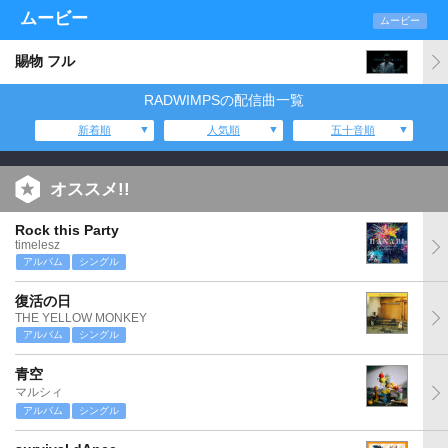
ムービー
ムービー
賜物 フル
RADWIMPSの配信曲一覧
新着順
人気順
五十音順
オススメ!!
Rock this Party
timelesz
アルバム
シングル
復活の日
THE YELLOW MONKEY
アルバム
シングル
青空
マルシィ
アルバム
シングル