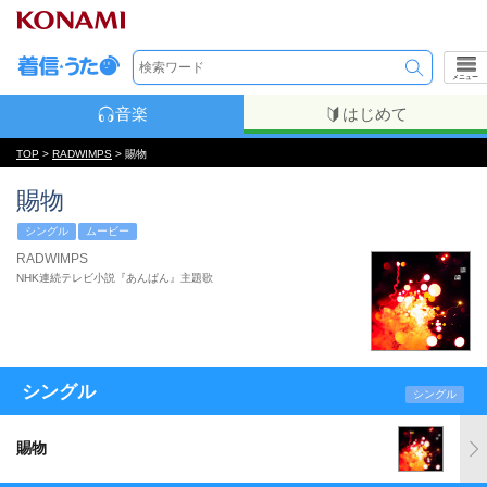
メニュー
音楽
はじめて
TOP
>
RADWIMPS
> 賜物
賜物
シングル
ムービー
RADWIMPS
NHK連続テレビ小説『あんぱん』主題歌
シングル
シングル
賜物