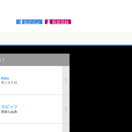
ログイン
新規登録
め！
Ado
モンストロ
スピッツ
見知らぬ糸