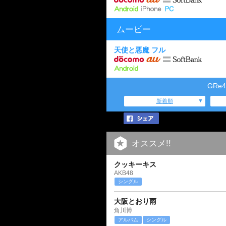
ムービー
天使と悪魔 フル
GRe
新着順
オススメ!!
クッキーキス
AKB48
シングル
大阪とおり雨
角川博
アルバム
シングル