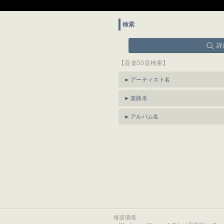
検索
詳
【音楽50音検索】
アーティスト名
楽曲名
アルバム名
推奨環境