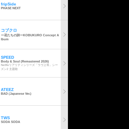
fripSide
PHASE NEXT
コブクロ
ー花たちの詩ーKOBUKURO Concept A
lbum
SPEED
Body & Soul (Remastered 2026)
Netflixリアリティシリーズ「ラヴ上等」シー
ズン2 主題歌
ATEEZ
BAD (Japanese Ver.)
TWS
SODA SODA