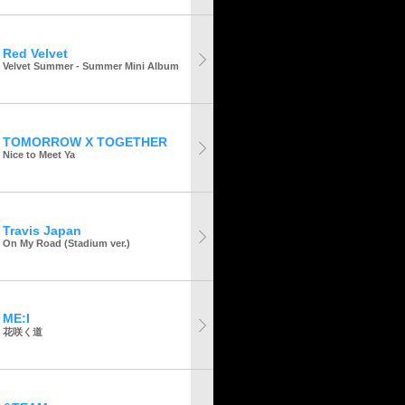
Red Velvet
Velvet Summer - Summer Mini Album
TOMORROW X TOGETHER
Nice to Meet Ya
Travis Japan
On My Road (Stadium ver.)
ME:I
花咲く道