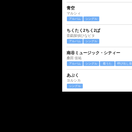
青空
マルシィ
アルバム
シングル
ちくたく2ちく2ぱ
音戯探偵ひなビタ
アルバム
シングル
南谷ミュージック・シティー
桑田 佳祐
アルバム
シングル
着うた
呼び出し音
あぶく
ヨルシカ
シングル