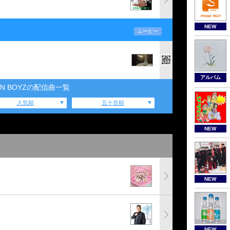
NEW
ムービー
アルバム
4N BOYZの配信曲一覧
人気順
五十音順
NEW
NEW
NEW