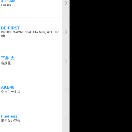
&TEAM
For us
BE:FIRST
BRUCE WAYNE feat. Flo Milli, ATL Jac
ob
平井 大
名残花
AKB48
クッキーキス
timelesz
消えない花火