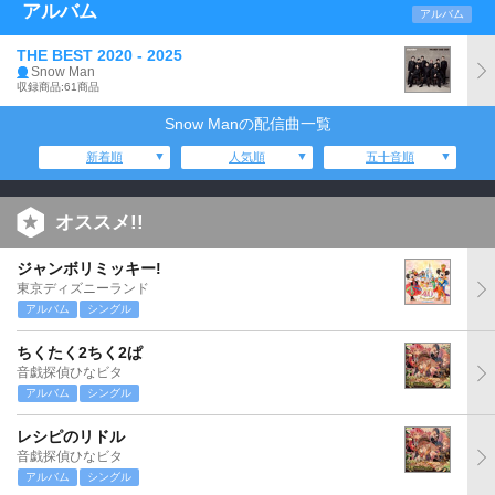
アルバム
アルバム
THE BEST 2020 - 2025
Snow Man
収録商品:61商品
Snow Manの配信曲一覧
新着順
人気順
五十音順
オススメ!!
ジャンボリミッキー!
東京ディズニーランド
アルバム
シングル
ちくたく2ちく2ぱ
音戯探偵ひなビタ
アルバム
シングル
レシピのリドル
音戯探偵ひなビタ
アルバム
シングル