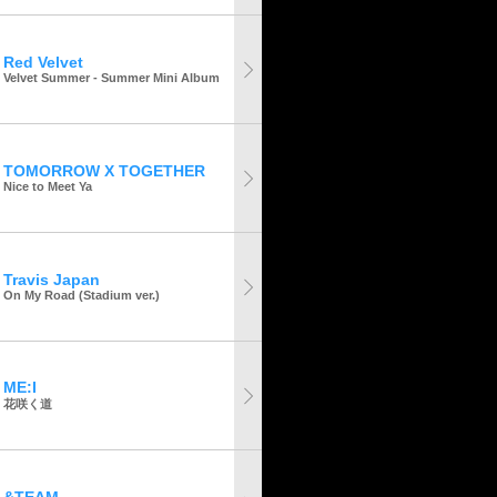
Red Velvet
Velvet Summer - Summer Mini Album
TOMORROW X TOGETHER
Nice to Meet Ya
Travis Japan
On My Road (Stadium ver.)
ME:I
花咲く道