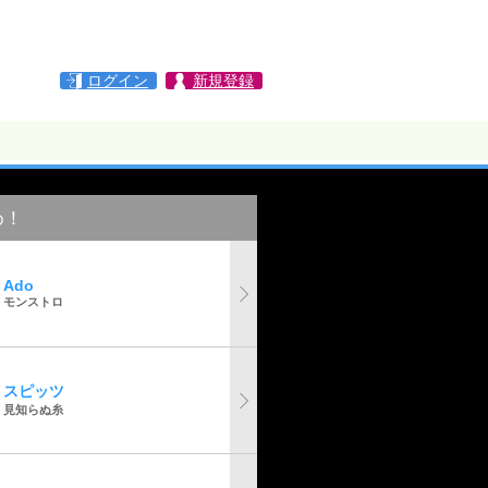
ログイン
新規登録
め！
Ado
モンストロ
スピッツ
見知らぬ糸