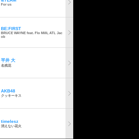
&TEAM
For us
BE:FIRST
BRUCE WAYNE feat. Flo Milli, ATL Jac
ob
平井 大
名残花
AKB48
クッキーキス
timelesz
消えない花火