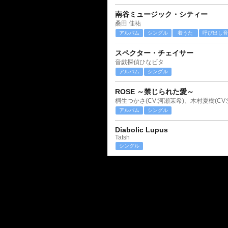
南谷ミュージック・シティー
桑田 佳祐
アルバム
シングル
着うた
呼び出し音
スペクター・チェイサー
音戯探偵ひなビタ
アルバム
シングル
ROSE ～禁じられた愛～
桐生つかさ(CV:河瀬茉希)、木村夏樹(CV
アルバム
シングル
Diabolic Lupus
Tatsh
シングル