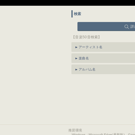
検索
詳
【音楽50音検索】
アーティスト名
楽曲名
アルバム名
推奨環境
Windows : Microsoft Edge(最新版)、Go