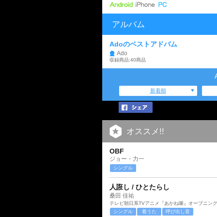
アルバム
Adoのベストアドバム
Ado
収録商品:40商品
新着順
オススメ!!
OBF
ジョー・力一
シングル
人誑し / ひとたらし
桑田 佳祐
テレビ朝日系TVアニメ『あかね噺』オープニン
シングル
着うた
呼び出し音