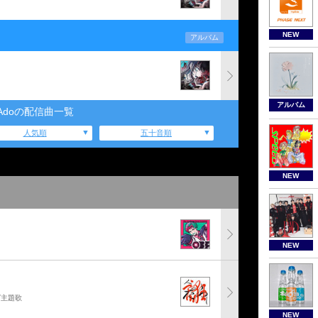
NEW
アルバム
アルバム
Adoの配信曲一覧
人気順
五十音順
NEW
NEW
グ主題歌
NEW