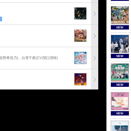
NEW
NEW
:安野希世乃)、白雪千夜(CV:関口理咲)
NEW
NEW