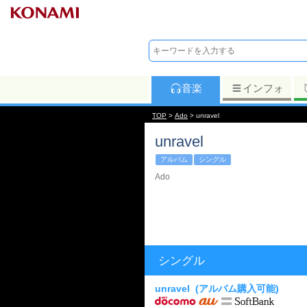
音楽
インフォ
TOP
>
Ado
> unravel
unravel
アルバム
シングル
Ado
シングル
unravel
(アルバム購入可能)