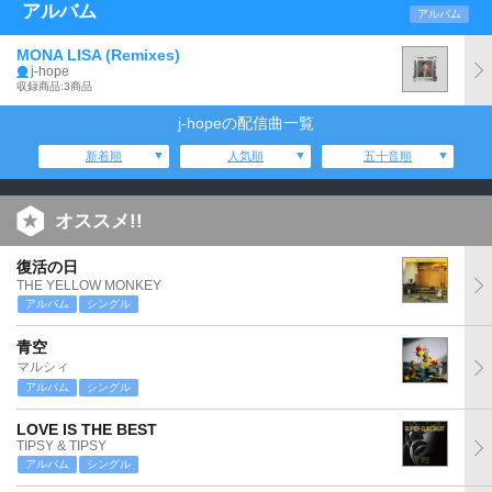
アルバム
アルバム
MONA LISA (Remixes)
j-hope
収録商品:3商品
j-hopeの配信曲一覧
新着順
人気順
五十音順
オススメ!!
復活の日
THE YELLOW MONKEY
アルバム
シングル
青空
マルシィ
アルバム
シングル
LOVE IS THE BEST
TIPSY & TIPSY
アルバム
シングル