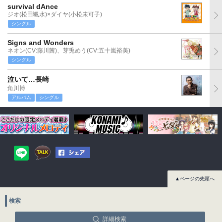
survival dAnce
ジオ(松田颯水)×ダイヤ(小松未可子)
シングル
Signs and Wonders
ネオン(CV:藤川茜)、芽兎めう(CV:五十嵐裕美)
シングル
泣いて…長崎
角川博
アルバム
シングル
▲ページの先頭へ
検索
詳細検索