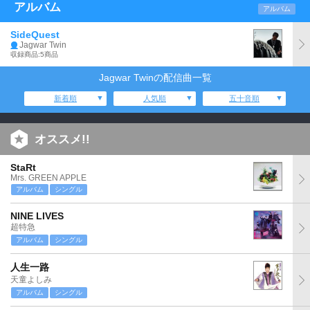
アルバム
アルバム
SideQuest
Jagwar Twin
収録商品:5商品
Jagwar Twinの配信曲一覧
新着順
人気順
五十音順
オススメ!!
StaRt
Mrs. GREEN APPLE
アルバム
シングル
NINE LIVES
超特急
アルバム
シングル
人生一路
天童よしみ
アルバム
シングル