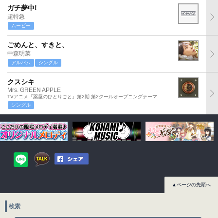
ガチ夢中!
超特急
ムービー
ごめんと、すきと、
中森明菜
アルバム
シングル
クスシキ
Mrs. GREEN APPLE
TVアニメ『薬屋のひとりごと』第2期 第2クールオープニングテーマ
シングル
▲ページの先頭へ
検索