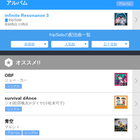
アルバム
アルバム
infinite Resonance 3
fripSide
収録商品:13商品
fripSideの配信曲一覧
新着順
人気順
五十音順
オススメ!!
OBF
ジョー・力一
シングル
survival dAnce
ジオ(松田颯水)×ダイヤ(小松未可子)
シングル
青空
マルシィ
アルバム
シングル