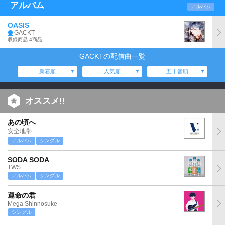
アルバム
アルバム
OASIS
GACKT
収録商品:4商品
GACKTの配信曲一覧
新着順
人気順
五十音順
オススメ!!
あの頃へ
安全地帯
アルバム
シングル
SODA SODA
TWS
アルバム
シングル
運命の君
Mega Shinnosuke
シングル