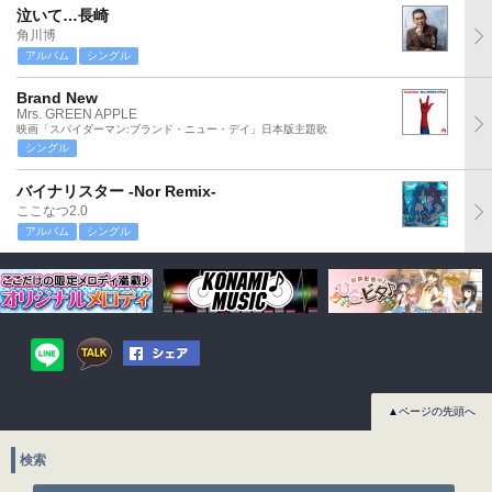
泣いて…長崎
角川博
アルバム
シングル
Brand New
Mrs. GREEN APPLE
映画「スパイダーマン:ブランド・ニュー・デイ」日本版主題歌
シングル
バイナリスター -Nor Remix-
ここなつ2.0
アルバム
シングル
▲ページの先頭へ
検索