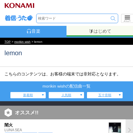
メニュー
音楽
はじめて
TOP
>
morikin wish
> lemon
lemon
こちらのコンテンツは、お客様の端末では非対応となります。
morikin wishの配信曲一覧
新着順
人気順
五十音順
オススメ!!
闇火
LUNA SEA