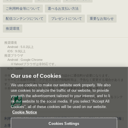
ご利用料金等について
選べるお支払い方法
配信コンテンツについて
プレゼントについて
重要なお知らせ
推奨環境
推奨環境
Android : 5.0.2以上
iOS : 9.0以上
推奨ブラウザ
Android : Google Chrome
※Yahoo!ブラウザは非対応です。
iOS : Safari
Our use of Cookies
サービスをご利用されるには、情報料のほかに通信料が必要になります。
サービス名称や内容、アクセス方法や情報料等は、予告なく変更する場合がありま
す。あらかじめご了承ください。
We use cookies to make our website work properly. We also
本ページに掲載のイラスト・写真・文章の無断複写及び転載を禁じます。
use cookies to analyze the traffic of our website, to provide
you with the advertisement tailored to your interest, and to li
このエルマークは、レコード会社・映像製作会社が提供するコンテ
nk our website to the social media. If you select “Accept All
ンツを示す登録商標です。
RIAJ00013011
Cookies”, all of these cookies will be used on our website.
Cookie Notice
利用規約
|
個人情報等保護方針
|
特定商取引法に基づく表記
|
ライセンス情報
|
Cookies Settings
お客様情報の外部送信について
|
Cookies Settings