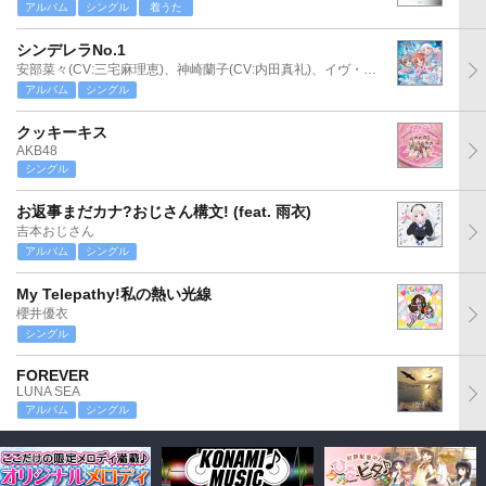
アルバム
シングル
着うた
シンデレラNo.1
安部菜々(CV:三宅麻理恵)、神崎蘭子(CV:内田真礼)、イヴ・サンタクロース(CV:松永あかね)
アルバム
シングル
クッキーキス
AKB48
シングル
お返事まだカナ?おじさん構文! (feat. 雨衣)
吉本おじさん
アルバム
シングル
My Telepathy!私の熱い光線
櫻井優衣
シングル
FOREVER
LUNA SEA
アルバム
シングル