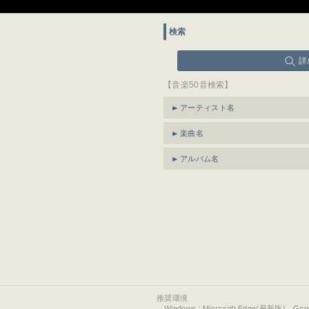
検索
詳
【音楽50音検索】
アーティスト名
楽曲名
アルバム名
推奨環境
Windows : Microsoft Edge(最新版)、Go