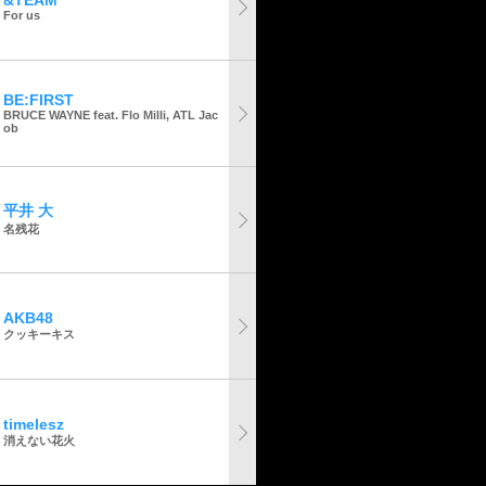
&TEAM
For us
BE:FIRST
BRUCE WAYNE feat. Flo Milli, ATL Jac
ob
平井 大
名残花
AKB48
クッキーキス
timelesz
消えない花火