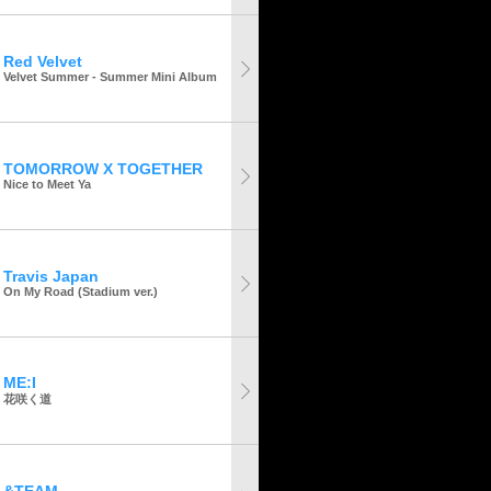
Red Velvet
Velvet Summer - Summer Mini Album
TOMORROW X TOGETHER
Nice to Meet Ya
Travis Japan
On My Road (Stadium ver.)
ME:I
花咲く道