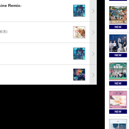
e Remix-
NEW
裕美)
NEW
NEW
NEW