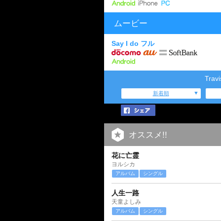
ムービー
Say I do フル
Tra
新着順
オススメ!!
花に亡霊
ヨルシカ
アルバム
シングル
人生一路
天童よしみ
アルバム
シングル