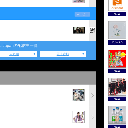
NEW
ムービー
アルバム
vis Japanの配信曲一覧
人気順
五十音順
NEW
NEW
NEW