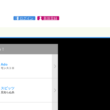
ログイン
新規登録
め！
Ado
モンストロ
スピッツ
見知らぬ糸