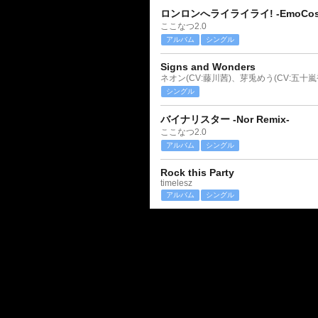
ロンロンへライライライ! -EmoCosin
ここなつ2.0
アルバム
シングル
Signs and Wonders
ネオン(CV:藤川茜)、芽兎めう(CV:五十嵐
シングル
バイナリスター -Nor Remix-
ここなつ2.0
アルバム
シングル
Rock this Party
timelesz
アルバム
シングル