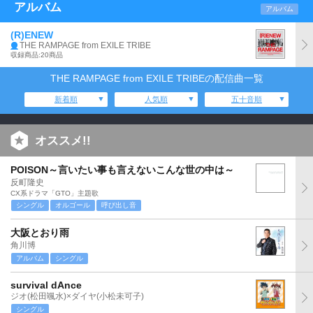
アルバム
アルバム
(R)ENEW
THE RAMPAGE from EXILE TRIBE
収録商品:20商品
THE RAMPAGE from EXILE TRIBEの配信曲一覧
新着順
人気順
五十音順
オススメ!!
POISON～言いたい事も言えないこんな世の中は～
反町隆史
CX系ドラマ「GTO」主題歌
シングル
オルゴール
呼び出し音
大阪とおり雨
角川博
アルバム
シングル
survival dAnce
ジオ(松田颯水)×ダイヤ(小松未可子)
シングル