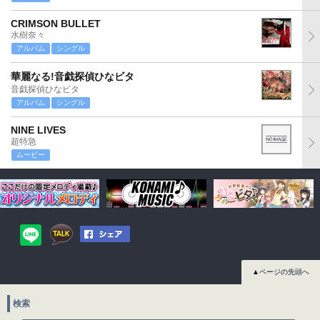
CRIMSON BULLET
水樹奈々
アルバム
シングル
華麗なる!音戯探偵ひなビタ
音戯探偵ひなビタ
アルバム
シングル
NINE LIVES
超特急
ムービー
▲ページの先頭へ
検索