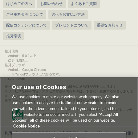
はじめての方へ
お問い合わせ
よくあるご質問
ご利用料金等について
選べるお支払い方法
配信コンテンツについて
プレゼントについて
重要なお知らせ
推奨環境
推奨環境
Android : 5.0.2以上
iOS : 9.0以上
推奨ブラウザ
Android : Google Chrome
※Yahoo!ブラウザは非対応です。
iOS : Safari
Our use of Cookies
サービスをご利用されるには、情報料のほかに通信料が必要になります。
サービス名称や内容、アクセス方法や情報料等は、予告なく変更する場合がありま
す。あらかじめご了承ください。
We use cookies to make our website work properly. We also
本ページに掲載のイラスト・写真・文章の無断複写及び転載を禁じます。
use cookies to analyze the traffic of our website, to provide
you with the advertisement tailored to your interest, and to li
このエルマークは、レコード会社・映像製作会社が提供するコンテ
nk our website to the social media. If you select “Accept All
ンツを示す登録商標です。
RIAJ00013011
Cookies”, all of these cookies will be used on our website.
Cookie Notice
利用規約
|
個人情報等保護方針
|
特定商取引法に基づく表記
|
ライセンス情報
|