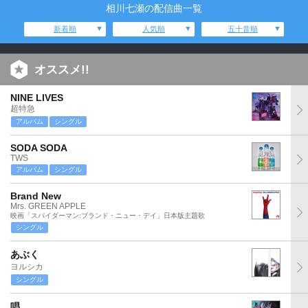
相川七瀬の配信曲一覧
新着順
人気順
五十音順
オススメ!!
NINE LIVES
超特急
アルバム
シングル
SODA SODA
TWS
アルバム
シングル
Brand New
Mrs. GREEN APPLE
映画「スパイダーマン:ブランド・ニュー・デイ」日本版主題歌
シングル
あぶく
ヨルシカ
シングル
唱