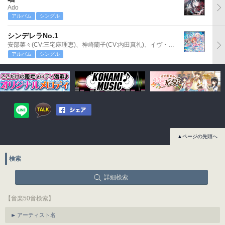
Ado
アルバム
シングル
シンデレラNo.1
安部菜々(CV:三宅麻理恵)、神崎蘭子(CV:内田真礼)、イヴ・サンタクロース(CV:松永あかね)
アルバム
シングル
▲ページの先頭へ
検索
詳細検索
【音楽50音検索】
アーティスト名