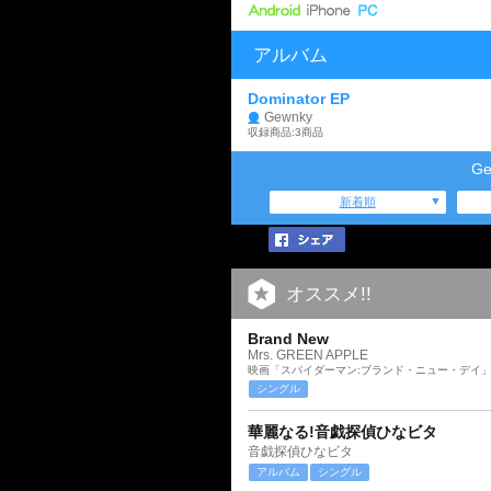
アルバム
Dominator EP
Gewnky
収録商品:3商品
G
新着順
オススメ!!
Brand New
Mrs. GREEN APPLE
映画「スパイダーマン:ブランド・ニュー・デイ
シングル
華麗なる!音戯探偵ひなビタ
音戯探偵ひなビタ
アルバム
シングル