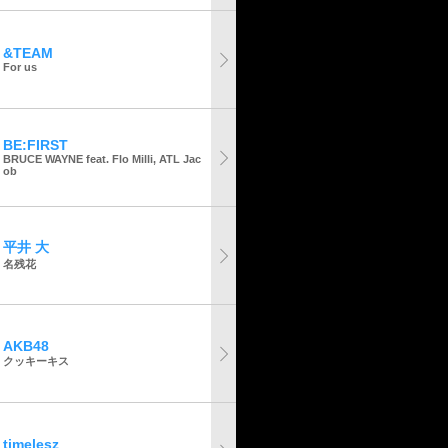
&TEAM
For us
BE:FIRST
BRUCE WAYNE feat. Flo Milli, ATL Jac
ob
平井 大
名残花
AKB48
クッキーキス
timelesz