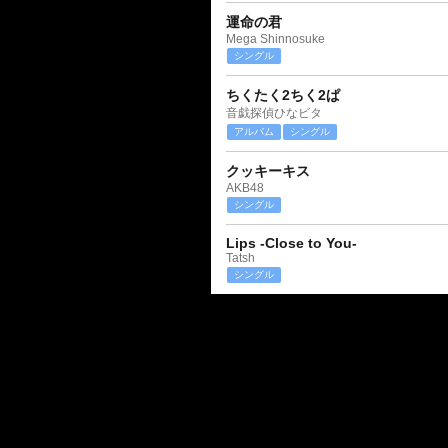
運命の君
Mega Shinnosuke
シングル
ちくたく2ちく2ぱ
音戯探偵ひなビタ
アルバム
シングル
クッキーキス
AKB48
シングル
Lips -Close to You-
Tatsh
シングル