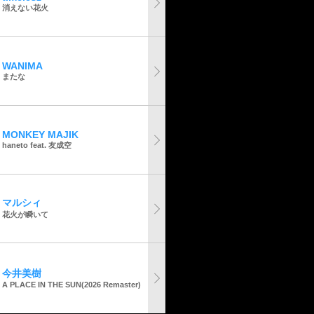
消えない花火
WANIMA
またな
MONKEY MAJIK
haneto feat. 友成空
マルシィ
花火が瞬いて
今井美樹
A PLACE IN THE SUN(2026 Remaster)