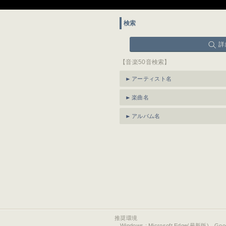
検索
詳
【音楽50音検索】
アーティスト名
楽曲名
アルバム名
推奨環境
Windows : Microsoft Edge(最新版)、Go