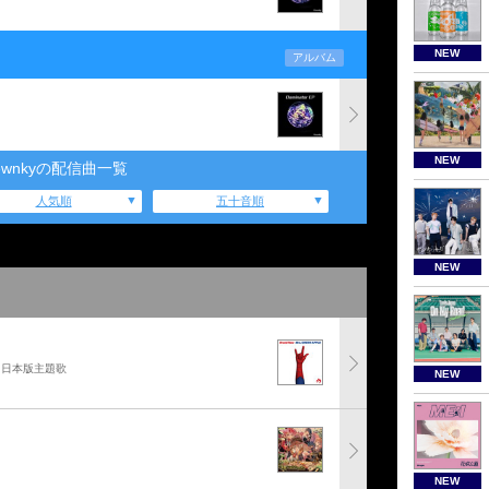
NEW
アルバム
NEW
ewnkyの配信曲一覧
人気順
五十音順
NEW
」日本版主題歌
NEW
NEW