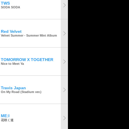
TWS
SODA SODA
Red Velvet
Velvet Summer - Summer Mini Album
TOMORROW X TOGETHER
Nice to Meet Ya
Travis Japan
On My Road (Stadium ver.)
ME:I
花咲く道