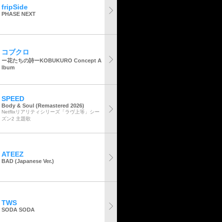
fripSide
PHASE NEXT
コブクロ
ー花たちの詩ーKOBUKURO Concept A
lbum
SPEED
Body & Soul (Remastered 2026)
Netflixリアリティシリーズ「ラヴ上等」シー
ズン2 主題歌
ATEEZ
BAD (Japanese Ver.)
TWS
SODA SODA