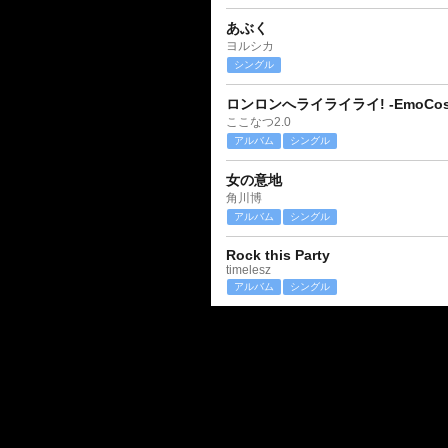
あぶく
ヨルシカ
シングル
ロンロンへライライライ! -EmoCosin
ここなつ2.0
アルバム
シングル
女の意地
角川博
アルバム
シングル
Rock this Party
timelesz
アルバム
シングル