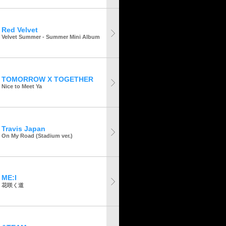
Red Velvet
Velvet Summer - Summer Mini Album
TOMORROW X TOGETHER
Nice to Meet Ya
Travis Japan
On My Road (Stadium ver.)
ME:I
花咲く道