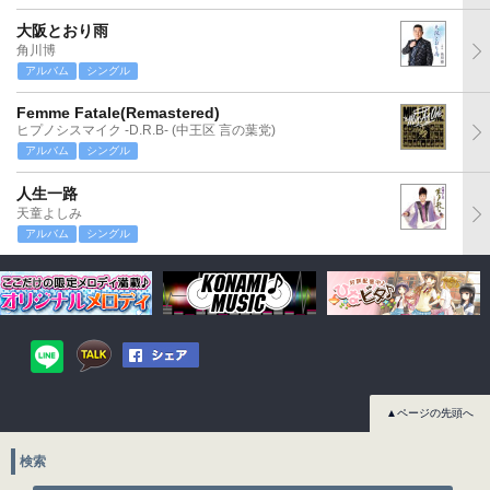
大阪とおり雨
角川博
アルバム
シングル
Femme Fatale(Remastered)
ヒプノシスマイク -D.R.B- (中王区 言の葉党)
アルバム
シングル
人生一路
天童よしみ
アルバム
シングル
▲ページの先頭へ
検索