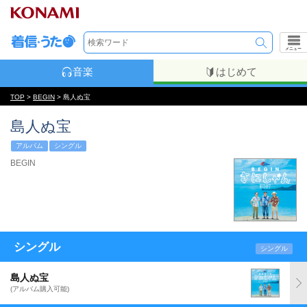
メニュー
音楽
はじめて
TOP
>
BEGIN
> 島人ぬ宝
島人ぬ宝
アルバム
シングル
BEGIN
シングル
シングル
島人ぬ宝
(アルバム購入可能)