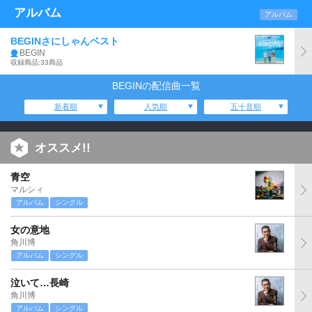
アルバム
アルバム
BEGINさにしゃんベスト
BEGIN
収録商品:33商品
BEGINの配信曲一覧
新着順
人気順
五十音順
オススメ!!
青空
マルシィ
アルバム
シングル
女の意地
角川博
アルバム
シングル
泣いて…長崎
角川博
アルバム
シングル