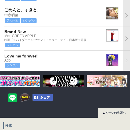
ごめんと、すきと、
中森明菜
アルバム
シングル
Brand New
Mrs. GREEN APPLE
映画「スパイダーマン:ブランド・ニュー・デイ」日本版主題歌
シングル
Love me forever!
Ado
シングル
▲ページの先頭へ
検索