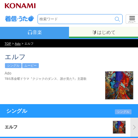
メニュー
音楽
はじめて
TOP
>
Ado
> エルフ
エルフ
シングル
ムービー
Ado
TBS系金曜ドラマ『クジャクのダンス、誰が見た?』主題歌
シングル
シングル
エルフ