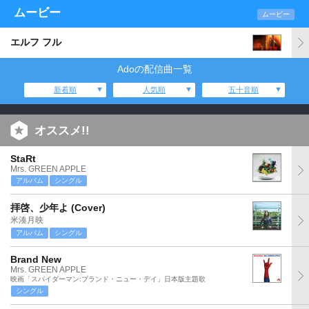
ムービー
ムービー
エルフ フル
Adoの配信曲一覧
新着順
人気順
五十音順
オススメ!!
StaRt
Mrs. GREEN APPLE
アルバム
シングル
拝啓、少年よ (Cover)
米湊月映
アルバム
シングル
Brand New
Mrs. GREEN APPLE
映画「スパイダーマン:ブランド・ニュー・デイ」日本版主題歌
シングル