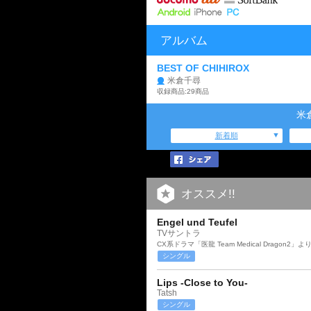
アルバム
BEST OF CHIHIROX
米倉千尋
収録商品:29商品
米
新着順
オススメ!!
Engel und Teufel
TVサントラ
CX系ドラマ「医龍 Team Medical Dragon2」よ
シングル
Lips -Close to You-
Tatsh
シングル