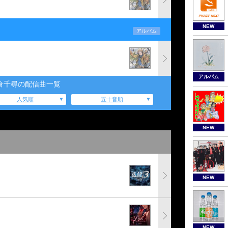
NEW
アルバム
アルバム
倉千尋の配信曲一覧
人気順
五十音順
NEW
NEW
り
NEW