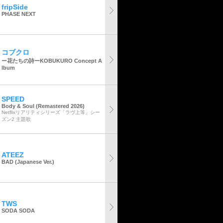
fripSide
PHASE NEXT
コブクロ
ー花たちの詩ーKOBUKURO Concept A
lbum
SPEED
Body & Soul (Remastered 2026)
Netflixリアリティシリーズ「ラヴ上等」シー
ズン2 主題歌
ATEEZ
BAD (Japanese Ver.)
TWS
SODA SODA