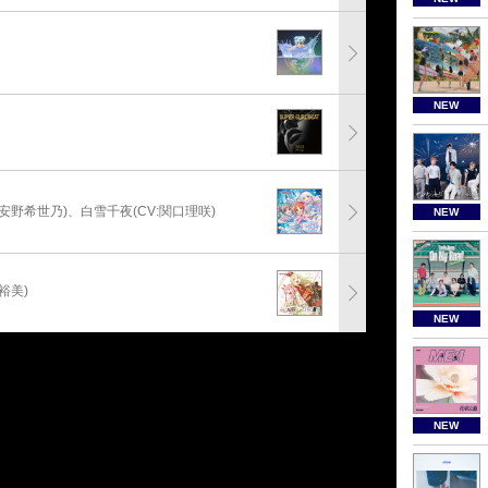
NEW
:安野希世乃)、白雪千夜(CV:関口理咲)
NEW
裕美)
NEW
NEW