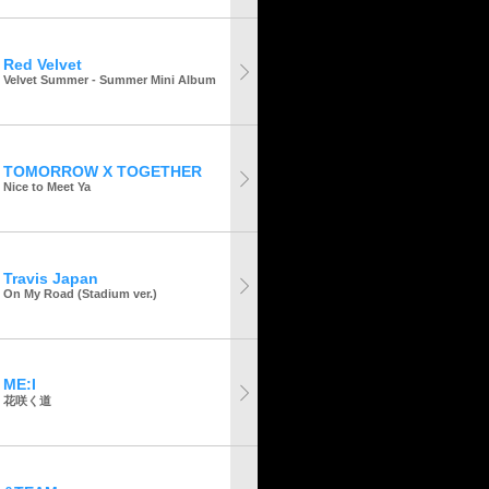
Red Velvet
Velvet Summer - Summer Mini Album
TOMORROW X TOGETHER
Nice to Meet Ya
Travis Japan
On My Road (Stadium ver.)
ME:I
花咲く道