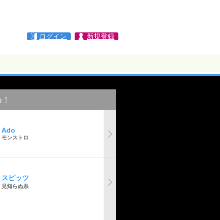
ログイン
新規登録
め！
Ado
モンストロ
スピッツ
見知らぬ糸