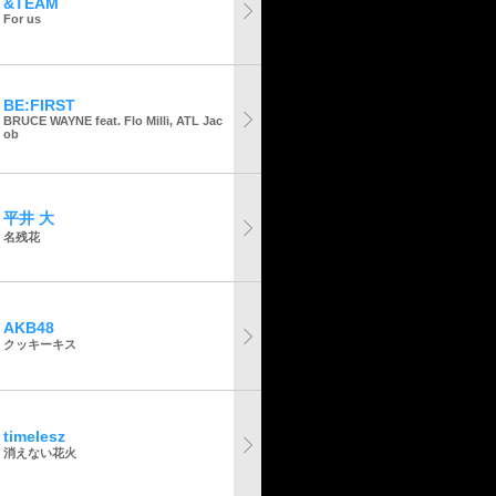
&TEAM
For us
BE:FIRST
BRUCE WAYNE feat. Flo Milli, ATL Jac
ob
平井 大
名残花
AKB48
クッキーキス
timelesz
消えない花火