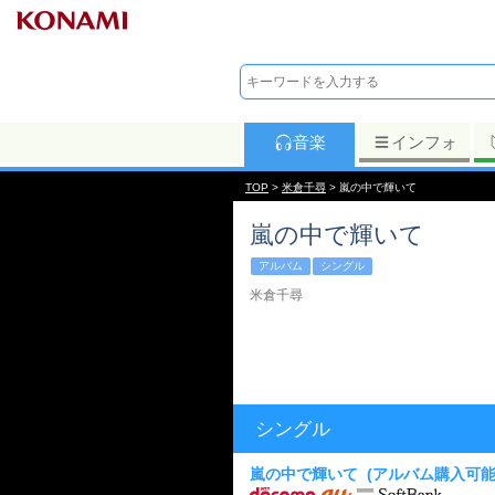
音楽
インフォ
TOP
>
米倉千尋
> 嵐の中で輝いて
嵐の中で輝いて
アルバム
シングル
米倉千尋
シングル
嵐の中で輝いて
(アルバム購入可能