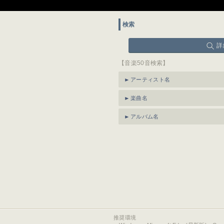
検索
詳
【音楽50音検索】
アーティスト名
楽曲名
アルバム名
推奨環境