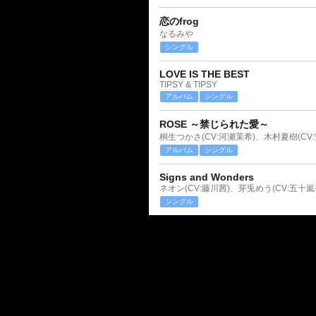
恋のfrog
なるみや
シングル
LOVE IS THE BEST
TIPSY & TIPSY
アルバム
シングル
ROSE ～禁じられた愛～
桐生つかさ(CV:河瀬茉希)、木村夏樹(CV
アルバム
シングル
Signs and Wonders
ネオン(CV:藤川茜)、芽兎めう(CV:五十嵐
シングル