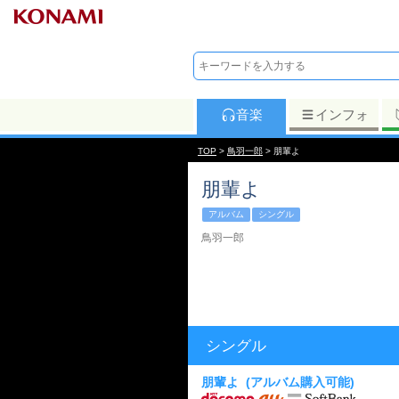
音楽
インフォ
TOP
>
鳥羽一郎
> 朋輩よ
朋輩よ
アルバム
シングル
鳥羽一郎
シングル
朋輩よ
(アルバム購入可能)