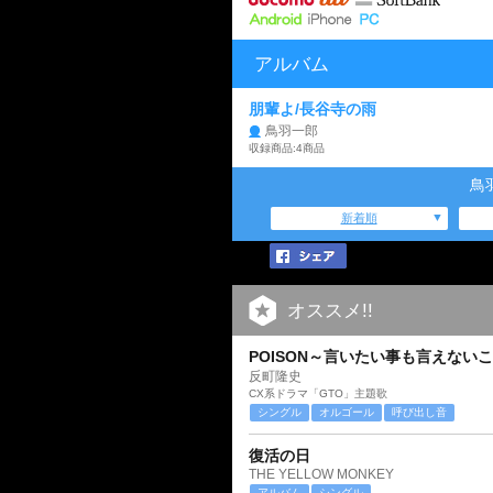
アルバム
朋輩よ/長谷寺の雨
鳥羽一郎
収録商品:4商品
鳥
新着順
オススメ!!
POISON～言いたい事も言えない
反町隆史
CX系ドラマ「GTO」主題歌
シングル
オルゴール
呼び出し音
復活の日
THE YELLOW MONKEY
アルバム
シングル