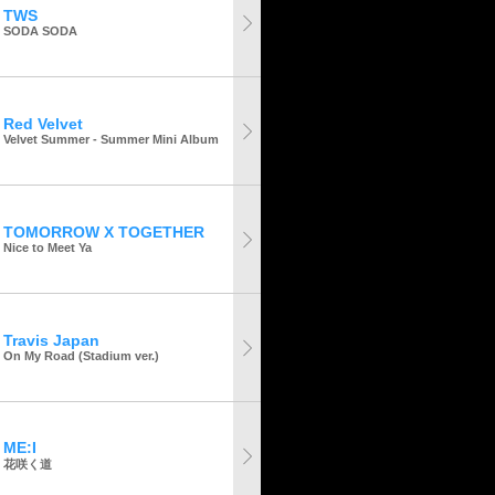
TWS
SODA SODA
Red Velvet
Velvet Summer - Summer Mini Album
TOMORROW X TOGETHER
Nice to Meet Ya
Travis Japan
On My Road (Stadium ver.)
ME:I
花咲く道