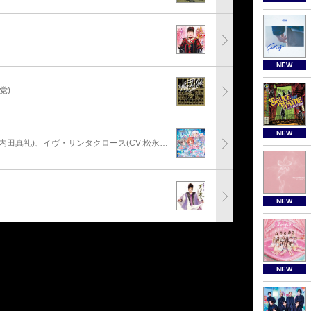
NEW
党)
NEW
安部菜々(CV:三宅麻理恵)、神崎蘭子(CV:内田真礼)、イヴ・サンタクロース(CV:松永あかね)
NEW
NEW