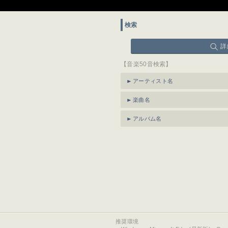
検索
詳
【音楽50音検索】
アーティスト名
楽曲名
アルバム名
推奨環境