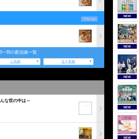
NEW
アルバム
NEW
羽一郎の配信曲一覧
人気順
五十音順
NEW
こんな世の中は～
NEW
NEW