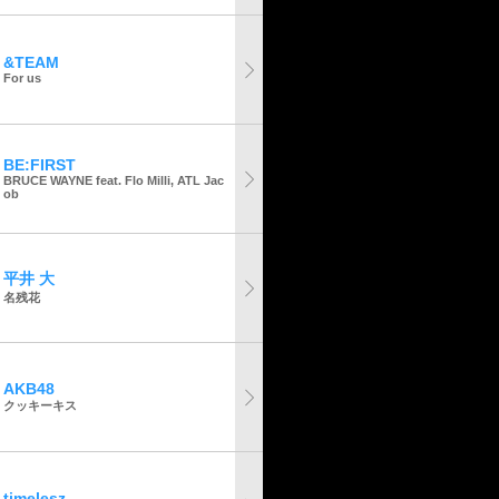
&TEAM
For us
BE:FIRST
BRUCE WAYNE feat. Flo Milli, ATL Jac
ob
平井 大
名残花
AKB48
クッキーキス
timelesz