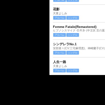
花影
天童よしみ
アルバム
シングル
Femme Fatale(Remastered)
ヒプノシスマイク -D.R.B- (中王区 言の葉
アルバム
シングル
シンデレラNo.1
アルバム
シングル
人生一路
天童よしみ
アルバム
シングル