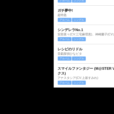
アルバム
シングル
ガチ夢中!
超特急
アルバム
シングル
シンデレラNo.1
アルバム
シングル
レシピのリドル
音戯探偵ひなビタ
アルバム
シングル
スマイルファンタジー (M@STER V
クス)
アナスタシア(CV:上坂すみれ)
アルバム
シングル