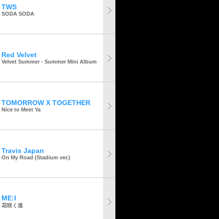
TWS
SODA SODA
Red Velvet
Velvet Summer - Summer Mini Album
TOMORROW X TOGETHER
Nice to Meet Ya
Travis Japan
On My Road (Stadium ver.)
ME:I
花咲く道