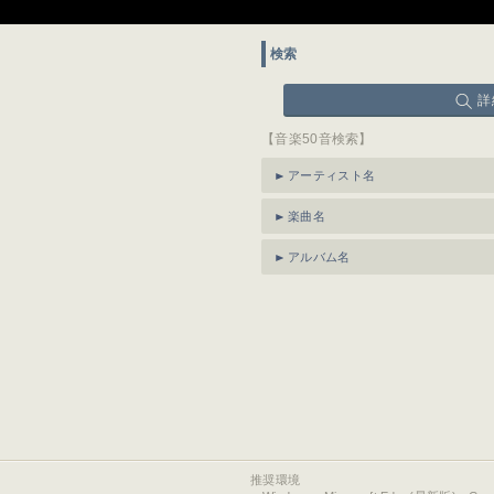
検索
詳
【音楽50音検索】
アーティスト名
楽曲名
アルバム名
推奨環境