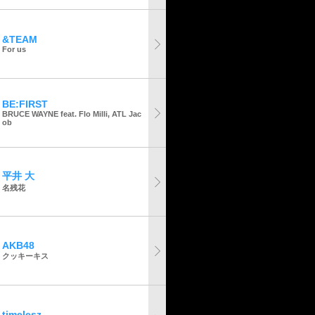
&TEAM
For us
BE:FIRST
BRUCE WAYNE feat. Flo Milli, ATL Jac
ob
平井 大
名残花
AKB48
クッキーキス
timelesz