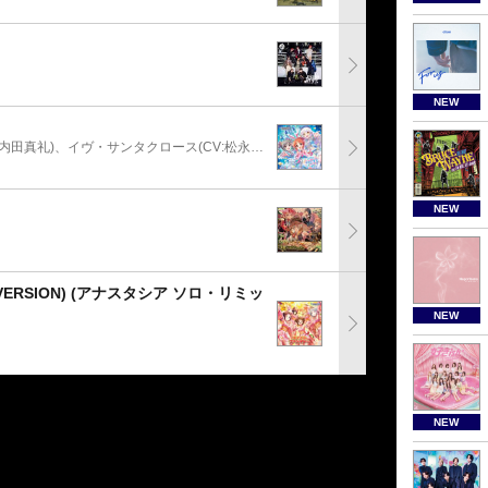
NEW
安部菜々(CV:三宅麻理恵)、神崎蘭子(CV:内田真礼)、イヴ・サンタクロース(CV:松永あかね)
NEW
ERSION) (アナスタシア ソロ・リミッ
NEW
NEW