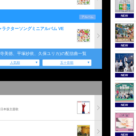
NEW
アルバム
ャラクターソングミニアルバム VE
NEW
.藤寺美徳、平塚紗依、久保ユリカ)の配信曲一覧
人気順
五十音順
NEW
NEW
」日本版主題歌
NEW