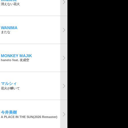
消えない花火
WANIMA
またな
MONKEY MAJIK
haneto feat. 友成空
マルシィ
花火が瞬いて
今井美樹
A PLACE IN THE SUN(2026 Remaster)