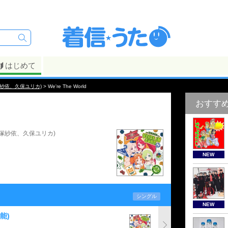
はじめて
塚紗依、久保ユリカ)
> We're The World
おすす
平塚紗依、久保ユリカ)
NEW
シングル
NEW
能)