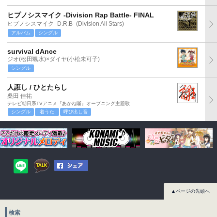
ヒプノシスマイク -Division Rap Battle- FINAL
ヒプノシスマイク -D.R.B- (Division All Stars)
アルバム
シングル
survival dAnce
ジオ(松田颯水)×ダイヤ(小松未可子)
シングル
人誑し / ひとたらし
桑田 佳祐
テレビ朝日系TVアニメ『あかね噺』オープニング主題歌
シングル
着うた
呼び出し音
▲ページの先頭へ
検索