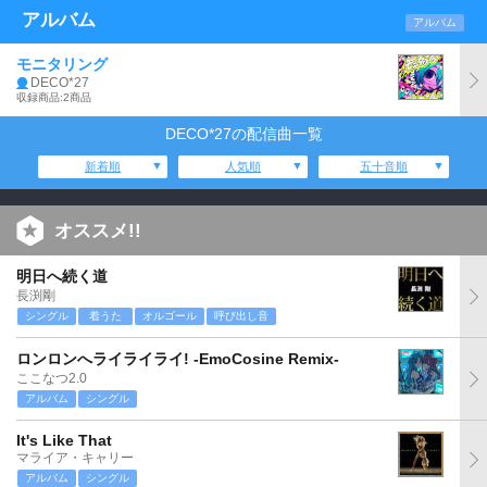
アルバム
アルバム
モニタリング
DECO*27
収録商品:2商品
DECO*27の配信曲一覧
新着順
人気順
五十音順
オススメ!!
明日へ続く道
長渕剛
シングル
着うた
オルゴール
呼び出し音
ロンロンへライライライ! -EmoCosine Remix-
ここなつ2.0
アルバム
シングル
It's Like That
マライア・キャリー
アルバム
シングル