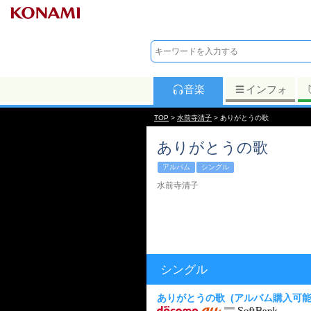
音楽
インフォ
TOP
>
水前寺清子
> ありがとうの歌
ありがとうの歌
アルバム
シングル
水前寺清子
シングル
ありがとうの歌
(アルバム購入可能