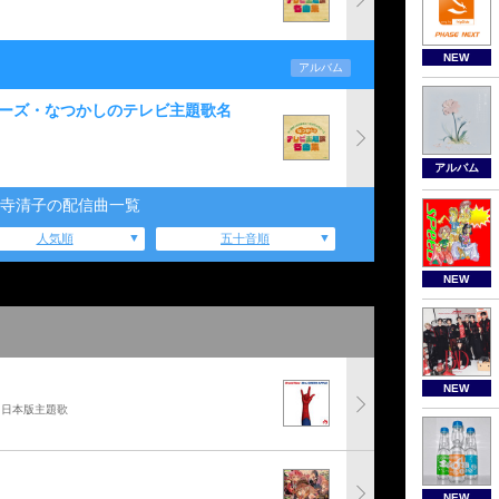
NEW
アルバム
リーズ・なつかしのテレビ主題歌名
アルバム
寺清子の配信曲一覧
人気順
五十音順
NEW
NEW
」日本版主題歌
NEW