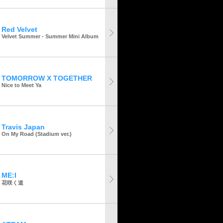
Red Velvet
Velvet Summer - Summer Mini Album
TOMORROW X TOGETHER
Nice to Meet Ya
Travis Japan
On My Road (Stadium ver.)
ME:I
花咲く道