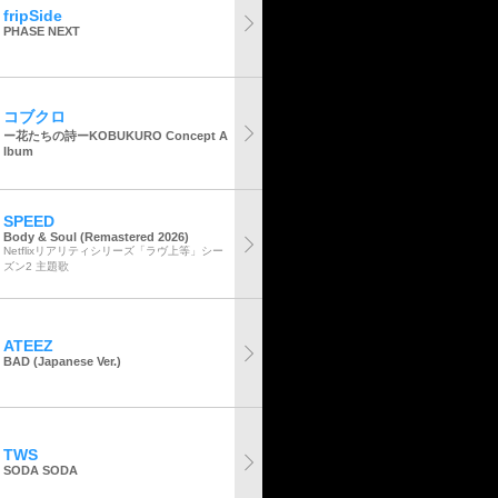
fripSide
PHASE NEXT
コブクロ
ー花たちの詩ーKOBUKURO Concept A
lbum
SPEED
Body & Soul (Remastered 2026)
Netflixリアリティシリーズ「ラヴ上等」シー
ズン2 主題歌
ATEEZ
BAD (Japanese Ver.)
TWS
SODA SODA