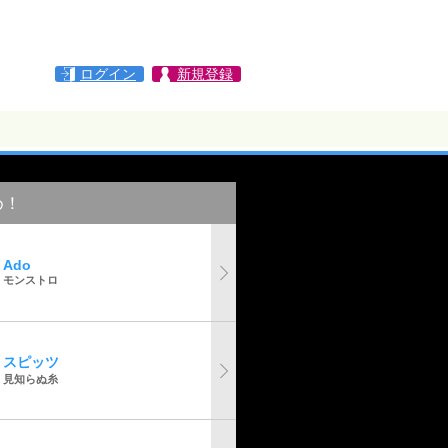
ログイン
新規登録
め！
Ado
モンストロ
スピッツ
見知らぬ糸