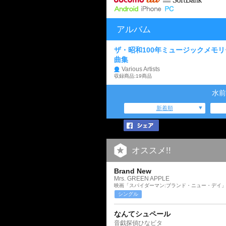
アルバム
ザ・昭和100年ミュージックメモ
曲集
Various Artists
収録商品:19商品
水前
新着順
オススメ!!
Brand New
Mrs. GREEN APPLE
映画「スパイダーマン:ブランド・ニュー・デイ
シングル
なんてシュペール
音戯探偵ひなビタ