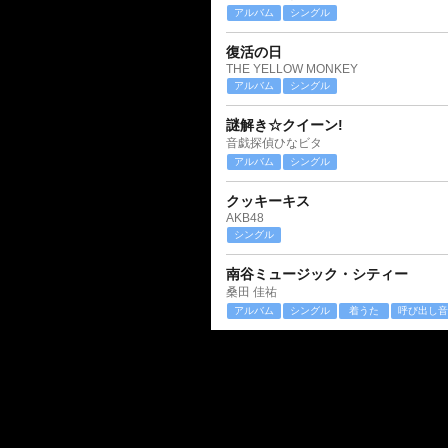
アルバム
シングル
復活の日
THE YELLOW MONKEY
アルバム
シングル
謎解き☆クイーン!
音戯探偵ひなビタ
アルバム
シングル
クッキーキス
AKB48
シングル
南谷ミュージック・シティー
桑田 佳祐
アルバム
シングル
着うた
呼び出し音