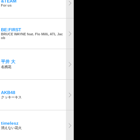
&TEAM
For us
BE:FIRST
BRUCE WAYNE feat. Flo Milli, ATL Jac
ob
平井 大
名残花
AKB48
クッキーキス
timelesz
消えない花火