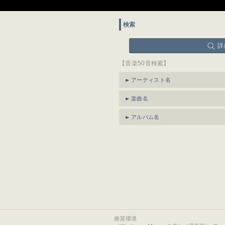
検索
詳
【音楽50音検索】
アーティスト名
楽曲名
アルバム名
推奨環境