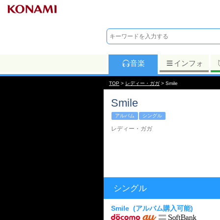
音楽
インフォ
TOP
>
レディー・ガガ
> Smile
Smile
アルバム
シングル
レディー・ガガ
シングル
Smile
(アルバム購入可能)