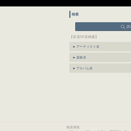
検索
詳
【音楽50音検索】
アーティスト名
楽曲名
アルバム名
推奨環境