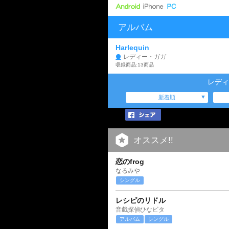
アルバム
Harlequin
レディー・ガガ
収録商品:13商品
レディ
新着順
オススメ!!
恋のfrog
なるみや
シングル
レシピのリドル
音戯探偵ひなビタ
アルバム
シングル