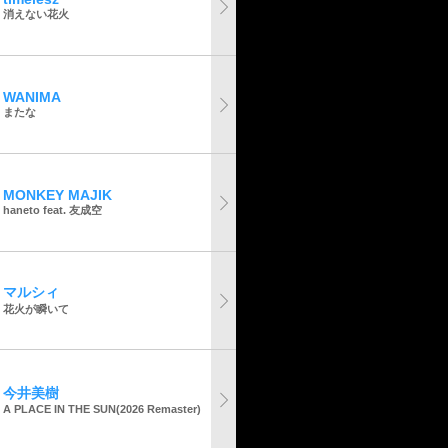
消えない花火
WANIMA
またな
MONKEY MAJIK
haneto feat. 友成空
マルシィ
花火が瞬いて
今井美樹
A PLACE IN THE SUN(2026 Remaster)