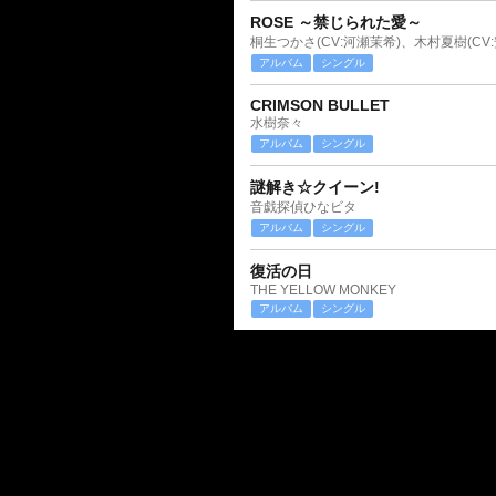
ROSE ～禁じられた愛～
桐生つかさ(CV:河瀬茉希)、木村夏樹(CV
アルバム
シングル
CRIMSON BULLET
水樹奈々
アルバム
シングル
謎解き☆クイーン!
音戯探偵ひなビタ
アルバム
シングル
復活の日
THE YELLOW MONKEY
アルバム
シングル