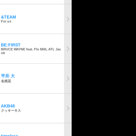
&TEAM
For us
BE:FIRST
BRUCE WAYNE feat. Flo Milli, ATL Jac
ob
平井 大
名残花
AKB48
クッキーキス
timelesz