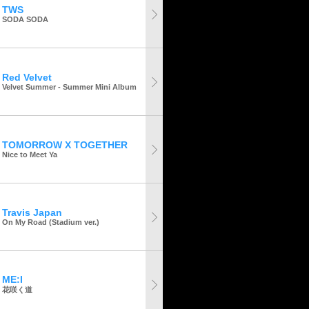
TWS
SODA SODA
Red Velvet
Velvet Summer - Summer Mini Album
TOMORROW X TOGETHER
Nice to Meet Ya
Travis Japan
On My Road (Stadium ver.)
ME:I
花咲く道