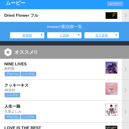
ムービー
ムービー
Dried Flower フル
imaseの配信曲一覧
新着順
人気順
五十音順
オススメ!!
NINE LIVES
超特急
アルバム
シングル
クッキーキス
AKB48
シングル
人生一路
天童よしみ
アルバム
シングル
LOVE IS THE BEST