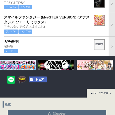
TIPSY & TIPSY
アルバム
シングル
スマイルファンタジー (M@STER VERSION) (アナス
タシア ソロ・リミックス)
アナスタシア(CV:上坂すみれ)
アルバム
シングル
ガチ夢中!
超特急
ムービー
▲ページの先頭へ
検索
詳細検索