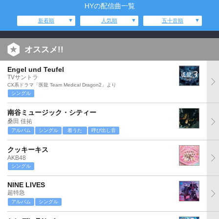
HYの配信曲一覧
新着順
人気順
五十音順
オススメ!!
Engel und Teufel
TVサントラ
CX系ドラマ「医龍 Team Medical Dragon2」より
シングル
南谷ミュージック・シティー
桑田 佳祐
アルバム
シングル
着うた
呼び出し音
クッキーキス
AKB48
シングル
NINE LIVES
超特急
アルバム
シングル