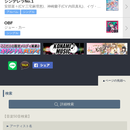
シンデレラNo.1
安部菜々(CV:三宅麻理恵)、神崎蘭子(CV:内田真礼)、イヴ・サンタクロース(CV:松永あかね)
アルバム
シングル
OBF
ジョー・力一
シングル
▲ページの先頭へ
検索
詳細検索
【音楽50音検索】
アーティスト名