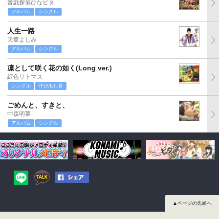
音戯探偵ひなビタ
アルバム
シングル
人生一路
天童よしみ
アルバム
シングル
凛として咲く花の如く(Long ver.)
紅色リトマス
シングル
呼び出し音
ごめんと、すきと、
中森明菜
アルバム
シングル
▲ページの先頭へ