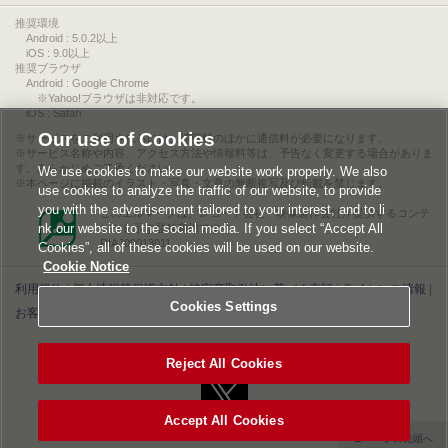
推奨環境
Android : 5.0.2以上
iOS : 9.0以上
推奨ブラウザ
Android : Google Chrome
※Yahoo!ブラウザは非対応です。
iOS : Safari
Our use of Cookies
サービスをご利用されるには、情報料のほかに通信料が必要になります。
サービス名称や内容、アクセス方法や情報料等は、予告なく変更する場合がありま
す。あらかじめご了承ください。
We use cookies to make our website work properly. We also
本ページに掲載のイラスト・写真・文章の無断複写及び転載を禁じます。
use cookies to analyze the traffic of our website, to provide
you with the advertisement tailored to your interest, and to li
このエルマークは、レコード会社・映像製作会社が提供するコンテ
nk our website to the social media. If you select “Accept All
ンツを示す登録商標です。
RIAJ00013011
Cookies”, all of these cookies will be used on our website.
Cookie Notice
利用規約
|
個人情報等保護方針
|
特定商取引法に基づく表記
|
ライセンス情報
|
Cookies Settings
お客様情報の外部送信について
|
Cookies Settings
©2026 Konami Digital Entertainment
Reject All Cookies
Accept All Cookies
▲ページの先頭へ