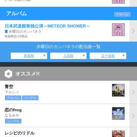
アルバム
アルバム
日本武道館単独公演～METEOR SHOWER～
水曜日のカンパネラ
収録商品:25商品
水曜日のカンパネラの配信曲一覧
新着順
人気順
五十音順
オススメ!!
青空
マルシィ
アルバム
シングル
恋のfrog
なるみや
シングル
レシピのリドル