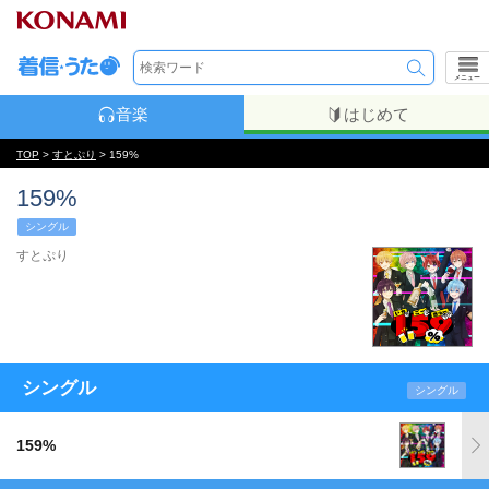
メニュー
音楽
はじめて
TOP
>
すとぷり
> 159%
159%
シングル
すとぷり
シングル
シングル
159%