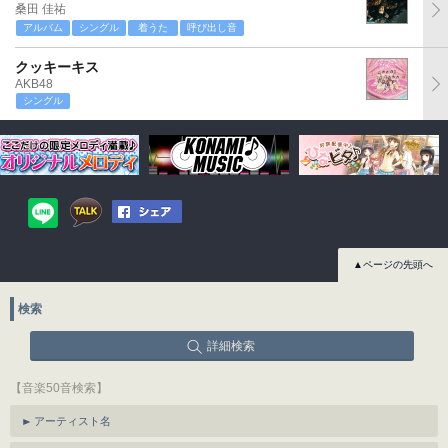
桑田 佳祐
アルバム
シングル
着うた
呼び出し音
クッキーキス
AKB48
シングル
▲ページの先頭へ
検索
詳細検索
【音楽50音検索】
アーティスト名