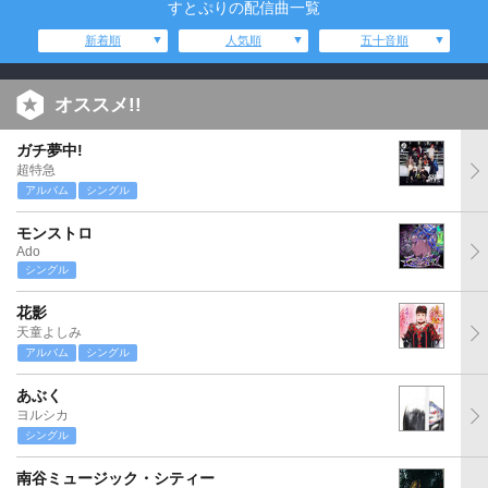
すとぷりの配信曲一覧
新着順
人気順
五十音順
オススメ!!
ガチ夢中!
超特急
アルバム
シングル
モンストロ
Ado
シングル
花影
天童よしみ
アルバム
シングル
あぶく
ヨルシカ
シングル
南谷ミュージック・シティー