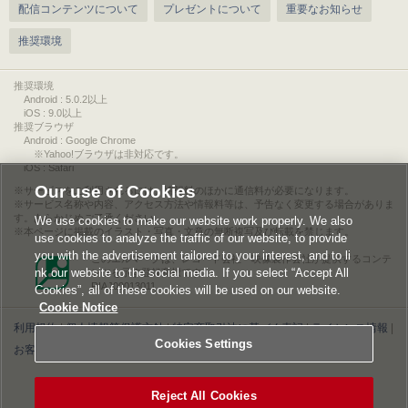
配信コンテンツについて
プレゼントについて
重要なお知らせ
推奨環境
推奨環境
Android : 5.0.2以上
iOS : 9.0以上
推奨ブラウザ
Android : Google Chrome
※Yahoo!ブラウザは非対応です。
iOS : Safari
Our use of Cookies
サービスをご利用されるには、情報料のほかに通信料が必要になります。
サービス名称や内容、アクセス方法や情報料等は、予告なく変更する場合がありま
す。あらかじめご了承ください。
We use cookies to make our website work properly. We also
本ページに掲載のイラスト・写真・文章の無断複写及び転載を禁じます。
use cookies to analyze the traffic of our website, to provide
you with the advertisement tailored to your interest, and to li
このエルマークは、レコード会社・映像製作会社が提供するコンテ
nk our website to the social media. If you select “Accept All
ンツを示す登録商標です。
RIAJ00013011
Cookies”, all of these cookies will be used on our website.
Cookie Notice
利用規約
|
個人情報等保護方針
|
特定商取引法に基づく表記
|
ライセンス情報
|
Cookies Settings
お客様情報の外部送信について
|
Cookies Settings
©2026 Konami Digital Entertainment
Reject All Cookies