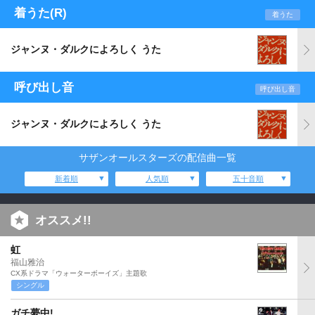
着うた(R)
着うた
ジャンヌ・ダルクによろしく うた
呼び出し音
呼び出し音
ジャンヌ・ダルクによろしく うた
サザンオールスターズの配信曲一覧
新着順
人気順
五十音順
オススメ!!
虹
福山雅治
CX系ドラマ「ウォーターボーイズ」主題歌
シングル
ガチ夢中!