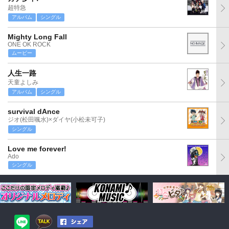
超特急
アルバム
シングル
Mighty Long Fall
ONE OK ROCK
ムービー
人生一路
天童よしみ
アルバム
シングル
survival dAnce
ジオ(松田颯水)×ダイヤ(小松未可子)
シングル
Love me forever!
Ado
シングル